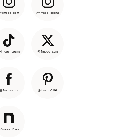
@4meee_com
@4meee_cosme
4meee_cosme
@4meee_com
@4meeecom
@4meee0198
4meee_f1real