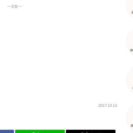
― 広告 ―
@
2017.10.13
@