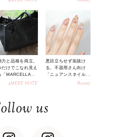
4MEEE NOTE
Beauty
納力と品格を両立。
悪目立ちせず垢抜け
つだけでこなれ見え
る。不器用さん向け
「MARCELLAト
「ニュアンスネイル」
トバッグ」
のやり方
4MEEE NOTE
Beauty
ollow us