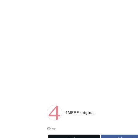
4MEEE original
Share