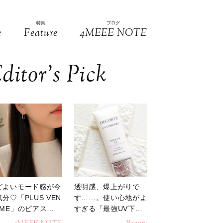
特集
ブログ
e
Feature
4MEEE NOTE
ditor’s Pick
どよいモード感が今
透明感、爆上がりで
分♡「PLUS VEN
す……。使い心地がよ
OME」のピアスが
すぎる「最強UV下
活躍
地」