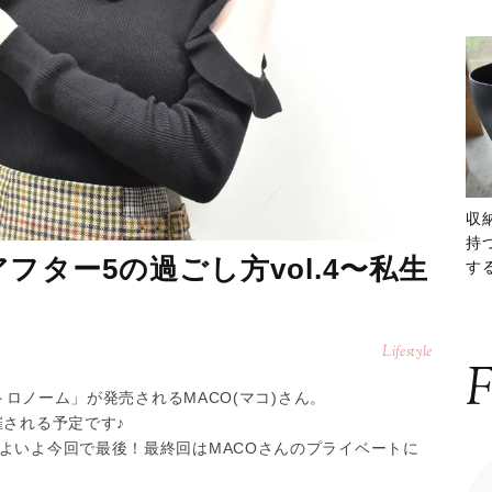
収
持
フター5の過ごし方vol.4〜私生
する
ー
Lifestyle
F
メトロノーム」が発売されるMACO(マコ)さん。
催される予定です♪
いよいよ今回で最後！最終回はMACOさんのプライベートに