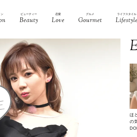
ョン
ビューティー
恋愛
グルメ
ライフスタイル
on
Beauty
Love
Gourmet
Lifestyl
E
ほ
の気
D
大