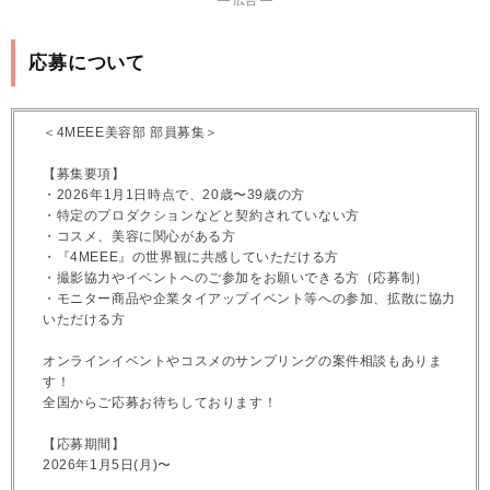
― 広告 ―
応募について
＜4MEEE美容部 部員募集＞
【募集要項】
・2026年1月1日時点で、20歳〜39歳の方
・特定のプロダクションなどと契約されていない方
・コスメ、美容に関心がある方
・『4MEEE』の世界観に共感していただける方
・撮影協力やイベントへのご参加をお願いできる方（応募制）
・モニター商品や企業タイアップイベント等への参加、拡散に協力
いただける方
オンラインイベントやコスメのサンプリングの案件相談もありま
す！
全国からご応募お待ちしております！
【応募期間】
2026年1月5日(月)〜