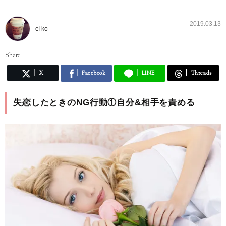
2019.03.13
eiko
Share
X
Facebook
LINE
Threads
失恋したときのNG行動①自分&相手を責める