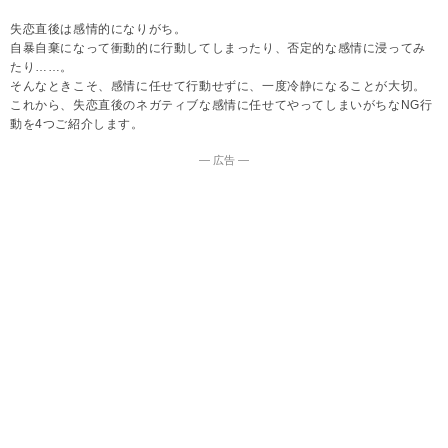
失恋直後は感情的になりがち。
自暴自棄になって衝動的に行動してしまったり、否定的な感情に浸ってみ
たり……。
そんなときこそ、感情に任せて行動せずに、一度冷静になることが大切。
これから、失恋直後のネガティブな感情に任せてやってしまいがちなNG行
動を4つご紹介します。
― 広告 ―