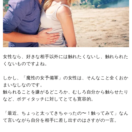
女性なら、好きな相手以外には触れたくないし、触れられた
くないものですよね。
しかし、「魔性の女予備軍」の女性は、そんなこと全くおか
まいなしなのです。
触られることを嫌がるどころか、むしろ自分から触らせたり
など、ボディタッチに対してとても寛容的。
「最近、ちょっと太ってきちゃったの〜！触ってみて」なん
て言いながら自分を相手に差し出すのはさすがの一言。