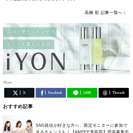
高橋 彩 記事一覧へ
Share
X
Facebook
LINE
Threads
おすすめ記事
SNS発信が好きな方へ、限定モニターに参加で
きるチャンスも！【4MEEE美容部】部員募集中