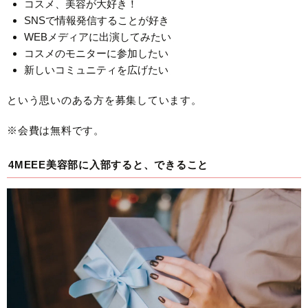
コスメ、美容が大好き！
SNSで情報発信することが好き
WEBメディアに出演してみたい
コスメのモニターに参加したい
新しいコミュニティを広げたい
という思いのある方を募集しています。
※会費は無料です。
4MEEE美容部に入部すると、できること