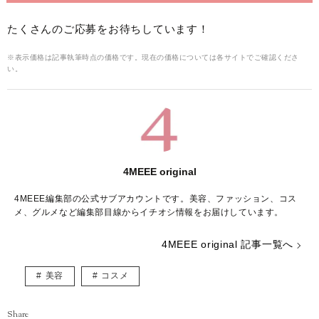
たくさんのご応募をお待ちしています！
※表示価格は記事執筆時点の価格です。現在の価格については各サイトでご確認くださ
い。
4MEEE original
4MEEE編集部の公式サブアカウントです。美容、ファッション、コス
メ、グルメなど編集部目線からイチオシ情報をお届けしています。
4MEEE original 記事一覧へ
美容
コスメ
Share