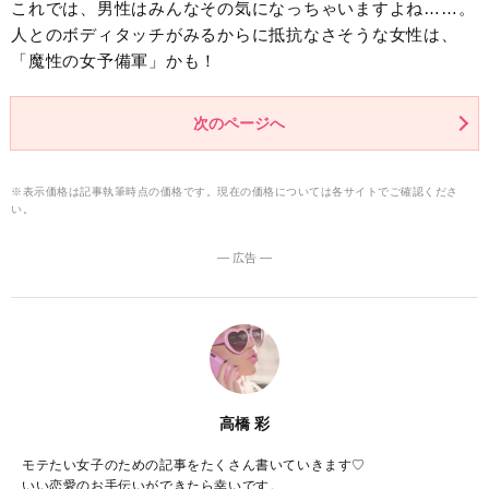
これでは、男性はみんなその気になっちゃいますよね……。
人とのボディタッチがみるからに抵抗なさそうな女性は、
「魔性の女予備軍」かも！
次のページへ
※表示価格は記事執筆時点の価格です。現在の価格については各サイトでご確認くださ
い。
― 広告 ―
高橋 彩
モテたい女子のための記事をたくさん書いていきます♡
いい恋愛のお手伝いができたら幸いです。