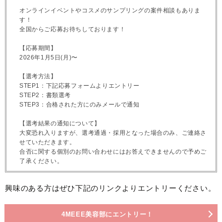
オンラインイベントやコスメのサンプリングの案件相談もありま
す！
全国からご応募お待ちしております！
【応募期間】
2026年1月5日(月)〜
【選考方法】
STEP1：下記応募フォームよりエントリー
STEP2：書類選考
STEP3：合格された方にのみメールで通知
【選考結果の通知について】
大変恐れ入りますが、選考通過・採用となった場合のみ、ご連絡さ
せていただきます。
合否に関する個別のお問い合わせにはお答えできませんので予めご
了承ください。
興味のある方はぜひ下記のリンクよりエントリーください。
4MEEE美容部にエントリー！