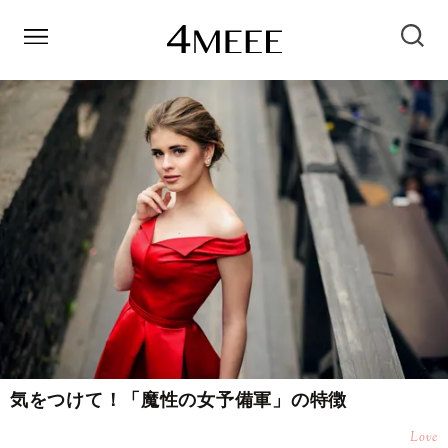
気をつけて！「魔性の女予備軍」の特徴
Love