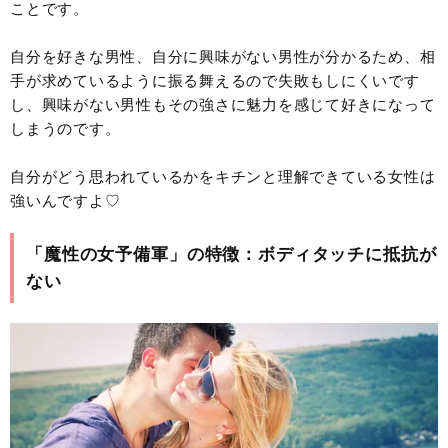
ことです。
自分を好きな男性、自分に興味がない男性が分かるため、相
手が求めているように振る舞えるので失敗もしにくいです
し、興味がない男性もその強さに魅力を感じて好きになって
しまうのです。
自分がどう思われているかをキチンと理解できている女性は
強いんですよ♡
「魔性の女予備軍」の特徴：ボディタッチに抵抗が
ない