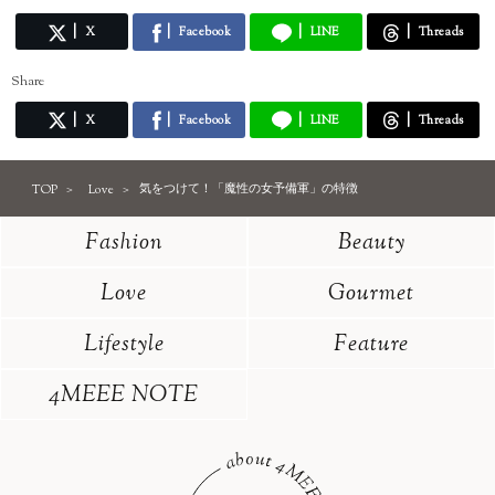
X
Facebook
LINE
Threads
Share
X
Facebook
LINE
Threads
TOP
Love
気をつけて！「魔性の女予備軍」の特徴
Fashion
Beauty
Love
Gourmet
Lifestyle
Feature
4MEEE NOTE