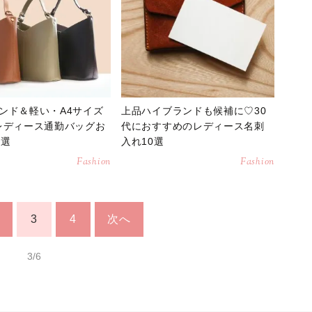
ンド＆軽い・A4サイズ
上品ハイブランドも候補に♡30
レディース通勤バッグお
代におすすめのレディース名刺
0選
入れ10選
Fashion
Fashion
3
4
次へ
3/6