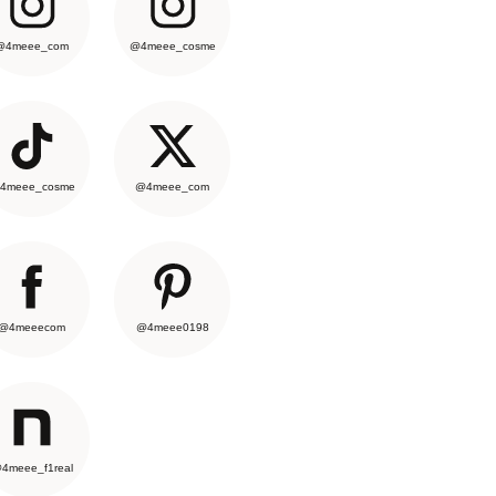
@4meee_com
@4meee_cosme
4meee_cosme
@4meee_com
@4meeecom
@4meee0198
4meee_f1real