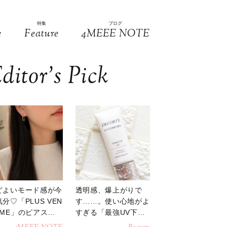
特集
ブログ
e
Feature
4MEEE NOTE
ditor’s Pick
どよいモード感が今
透明感、爆上がりで
分♡「PLUS VEN
す……。使い心地がよ
OME」のピアスが
すぎる「最強UV下
活躍
地」