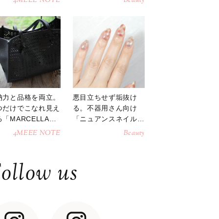
4MEEE NOTE
Beauty
納力と品格を両立。
悪目立ちせず垢抜け
つだけでこなれ見え
る。不器用さん向け
「MARCELLAト
「ニュアンスネイル」
トバッグ」
のやり方
4MEEE NOTE
Beauty
ollow us