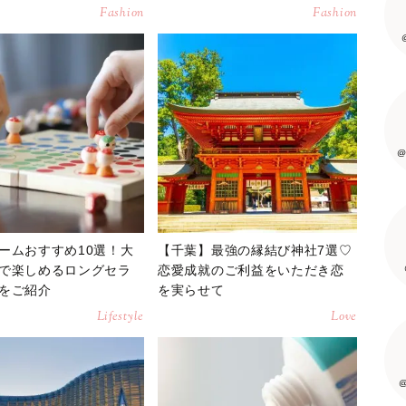
Fashion
Fashion
@
ームおすすめ10選！大
【千葉】最強の縁結び神社7選♡
で楽しめるロングセラ
恋愛成就のご利益をいただき恋
をご紹介
を実らせて
Lifestyle
Love
@