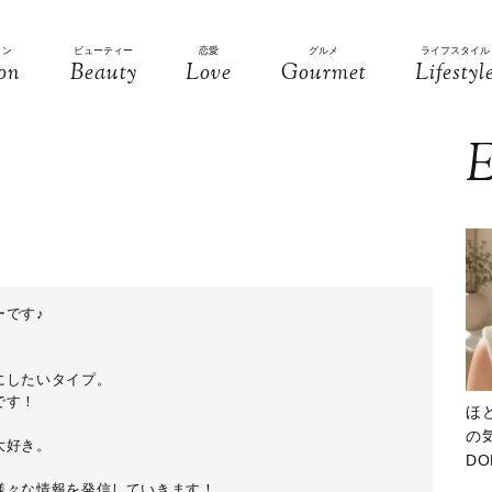
ョン
ビューティー
恋愛
グルメ
ライフスタイル
on
Beauty
Love
Gourmet
Lifestyl
E
ーです♪
にしたいタイプ。
です！
ほ
の気
大好き。
D
大
様々な情報を発信していきます！