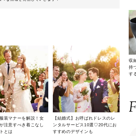
収
持
する
ー
F
服装マナーを解説！女
【結婚式】お呼ばれドレスのレ
が注意すべき着こなし
ンタルサービス10選♡20代にお
トとは
すすめのデザインも