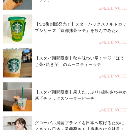
4MEEE NOTE
【9/2復刻版発売！】スターバックスチルドカッ
プシリーズ「京都抹茶ラテ」を飲んでみた♪
4MEEE NOTE
【スタバ期間限定】秋を味わい尽くす♡「ほう
じ茶×焼き芋」のムースティーラテ
4MEEE NOTE
【スタバ期間限定】果肉たっぷり♪後味さわやか
系「チラックスソーダーピーチ」
4MEEE NOTE
グローバル展開ブランドを日本へ広げるために
／ネスレ日本・常盤馨さん【肩書きは会社員！