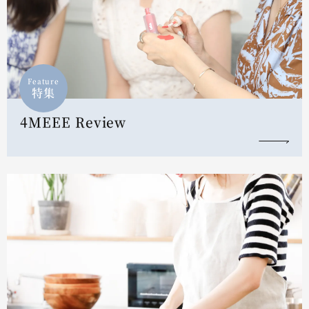
Feature
特集
4MEEE Review