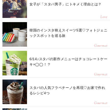
女子が「スタバ男子」にトキメく理由とは？
Love
韓国のインスタ映えスイーツ5選♡フォトジェニ
ックスポットを巡る旅
Gourmet
6/14♪スタバの新作メニューはチョコレートケー
キ×◯◯！？
Gourmet
スタバの人気フラペチーノを再現♡お家で作れ
るレシピ4つ
Gourmet