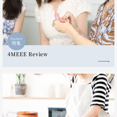
Feature
特集
4MEEE Review