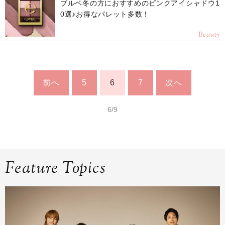
ブルベ冬の方におすすめのピンクアイシャドウ1
0選♪お得なパレット多数！
Beauty
前へ
5
6
7
次へ
6/9
Feature Topics