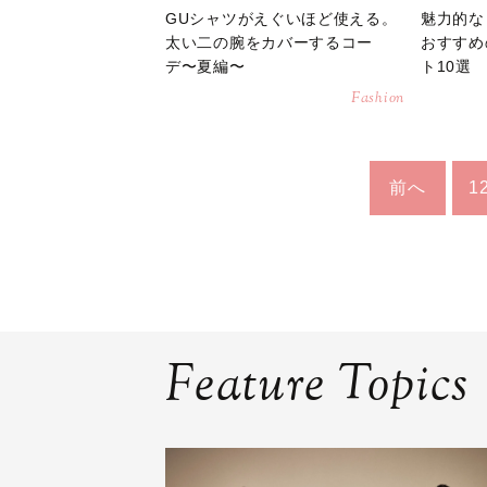
GUシャツがえぐいほど使える。
魅力的な
太い二の腕をカバーするコー
おすすめ
デ〜夏編〜
ト10選
Fashion
前へ
1
Feature Topics