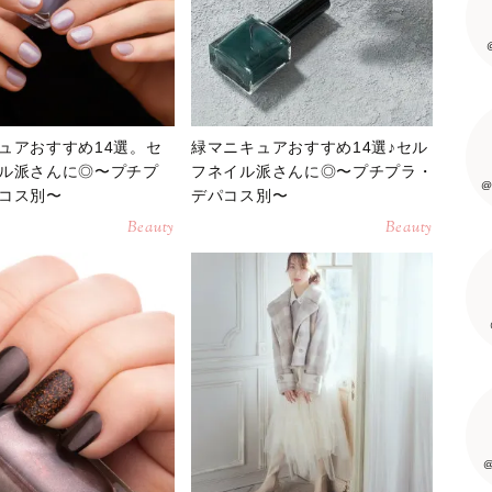
ュアおすすめ14選。セ
緑マニキュアおすすめ14選♪セル
ル派さんに◎〜プチプ
フネイル派さんに◎〜プチプラ・
@
コス別〜
デパコス別〜
Beauty
Beauty
@