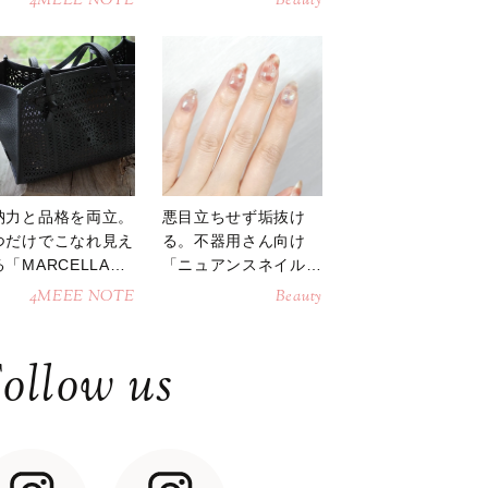
4MEEE NOTE
Beauty
納力と品格を両立。
悪目立ちせず垢抜け
つだけでこなれ見え
る。不器用さん向け
「MARCELLAト
「ニュアンスネイル」
トバッグ」
のやり方
4MEEE NOTE
Beauty
ollow us