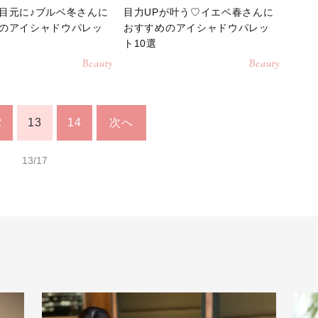
目元に♪ブルベ冬さんに
目力UPが叶う♡イエベ春さんに
のアイシャドウパレッ
おすすめのアイシャドウパレッ
ト10選
Beauty
Beauty
2
13
14
次へ
13/17