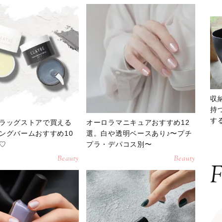
収
持
する
ラッグストアで買える
オーロラマニキュアおすすめ12
ー
ングバームおすすめ10
選。白や透明ベースあり♪〜プチ
♡
プラ・デパコス別〜
Beauty
Beauty
F