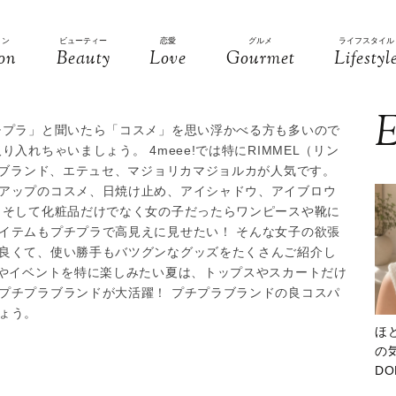
ョン
ビューティー
恋愛
グルメ
ライフスタイル
on
Beauty
Love
Gourmet
Lifestyl
E
チプラ」と聞いたら「コスメ」を思い浮かべる方も多いので
入れちゃいましょう。 4meee!では特にRIMMEL（リン
国ブランド、エテュセ、マジョリカマジョルカが人気です。
アップのコスメ、日焼け止め、アイシャドウ、アイブロウ
 そして化粧品だけでなく女の子だったらワンピースや靴に
イテムもプチプラで高見えに見せたい！ そんな女子の欲張
良くて、使い勝手もバツグンなグッズをたくさんご紹介し
デやイベントを特に楽しみたい夏は、トップスやスカートだけ
プチプラブランドが大活躍！ プチプラブランドの良コスパ
ょう。
ほ
の気
D
大