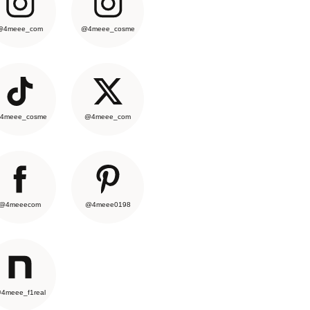
@4meee_com
@4meee_cosme
4meee_cosme
@4meee_com
@4meeecom
@4meee0198
4meee_f1real