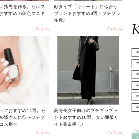
い指先を作る。セルフ
顔タイプ「キュート」に似合う
おすすめの茶色マニキ
ブランドおすすめ8選！プチプラ
選
多数♪
K
Beauty
Fashion
ュアおすすめ14選。セ
高身長女子向けのプチプラブラ
ル派さんに◎〜プチプ
ンドおすすめ10選。安い通販サ
コス別〜
イト目白押し♪
Beauty
Fashion