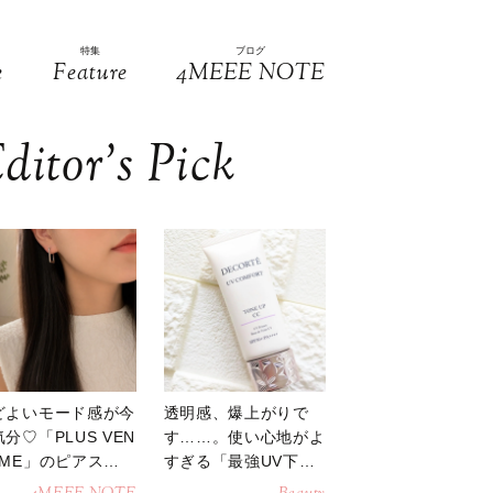
特集
ブログ
e
Feature
4MEEE NOTE
ditor’s Pick
どよいモード感が今
透明感、爆上がりで
分♡「PLUS VEN
す……。使い心地がよ
OME」のピアスが
すぎる「最強UV下
活躍
地」