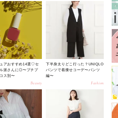
ュアおすすめ14選♡セ
下半身太りどこ行った？UNIQLO
ル派さんに◎〜プチプ
パンツで着痩せコーデ〜パンツ
コス別〜
編〜
Beauty
Fashion