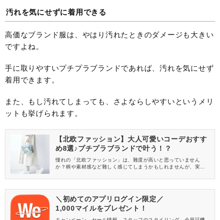
人でも手に取りやすいブランドばかりなので、ぜひ参考にしてく
ださいね♪
汚れを気にせずに着用できる
高価なブランド服は、やはり汚れたときのダメージも大きい
ですよね。
手に取りやすいプチプラブランドであれば、汚れを気にせず
着用できます。
また、もし汚れてしまっても、さよならしやすいというメリ
ットも挙げられます。
【北欧ファッション】大人可愛いコーデおすす
め8選♪プチプラブランドで叶う！？
憧れの「北欧ファッション」は、難度が高いと思っていません
か？柄や素材感など難しく感じてしまうかもしれませんが、実は
コツさえマスターすれば、チャレンジしやすいテイストのファッ
ションなんです♡ これまでチャレンジしたことがないという人に
とって、新鮮に着こなせるのが◎独特なテイストがおしゃれで、ア
イテム同士のレイヤードや柄、素材選びも楽しめるのが魅力的な
＼初めてのアプリログイン限定／
ファッションです。 今回は、北欧ファッション初心者さんでもマ
1,000マイルをプレゼント！
ネしやすく、必ずおしゃれに見えるコーデ術を特集します！
キャンペーン、セール情報、スタッフのスタイリング、会員証機