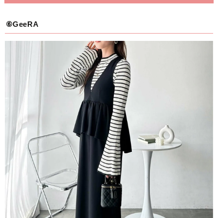
⑥GeeRA