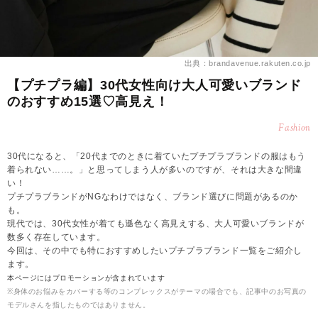
出典：brandavenue.rakuten.co.jp
【プチプラ編】30代女性向け大人可愛いブランド
のおすすめ15選♡高見え！
Fashion
30代になると、「20代までのときに着ていたプチプラブランドの服はもう
着られない……。」と思ってしまう人が多いのですが、それは大きな間違
い！
プチプラブランドがNGなわけではなく、ブランド選びに問題があるのか
も。
現代では、30代女性が着ても遜色なく高見えする、大人可愛いブランドが
数多く存在しています。
今回は、その中でも特におすすめしたいプチプラブランド一覧をご紹介し
ます。
本ページにはプロモーションが含まれています
※身体のお悩みをカバーする等のコンプレックスがテーマの場合でも、記事中のお写真の
モデルさんを指したものではありません。