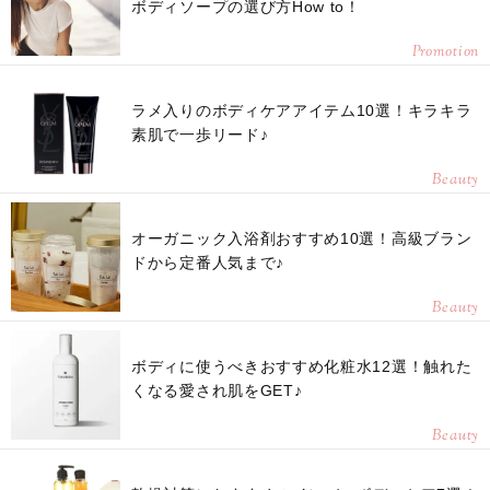
ボディソープの選び方How to！
Promotion
ラメ入りのボディケアアイテム10選！キラキラ
素肌で一歩リード♪
Beauty
オーガニック入浴剤おすすめ10選！高級ブラン
ドから定番人気まで♪
Beauty
ボディに使うべきおすすめ化粧水12選！触れた
くなる愛され肌をGET♪
Beauty