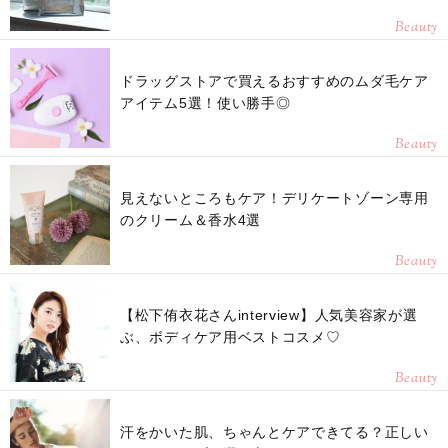
Beauty
ドラッグストアで買えるおすすめのムダ毛ケア
アイテム5選！使い勝手◎
Beauty
見えないところもケア！デリケートゾーン専用
のクリーム＆香水4選
Beauty
【松下侑衣花さんinterview】人気美容家が選
ぶ、ボディケア用ベストコスメ♡
Beauty
汗をかいた肌、ちゃんとケアできてる？正しい