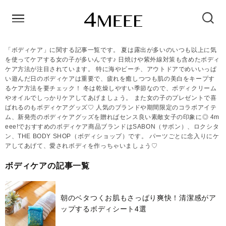
「ボディケア」に関する記事一覧です。 夏は露出が多いのいつも以上に気
を使ってケアする女の子が多いんです♪ 日焼けや紫外線対策も含めたボディ
ケア方法が注目されています。 特に海やビーチ、アウトドアでめいいっぱ
い遊んだ日のボディケアは重要で、疲れを癒しつつも肌の美白をキープす
るケア方法を要チェック！ 冬は乾燥しやすい季節なので、ボディクリーム
やオイルでしっかりケアしてあげましょう。 また女の子のプレゼントで喜
ばれるのもボディケアグッズ♡ 人気のブランドや期間限定のコラボアイテ
ム、新発売のボディケアグッズを贈ればセンス良い素敵女子の印象に◎ 4m
eee!でおすすめのボディケア商品ブランドはSABON（サボン）、ロクシタ
ン、THE BODY SHOP（ボディショップ）です。 パーツごとに念入りにケ
アしてあげて、愛されボディを作っちゃいましょう♡
ボディケアの記事一覧
朝のベタつくお肌もさっぱり爽快！清潔感がア
ップするボディシート4選