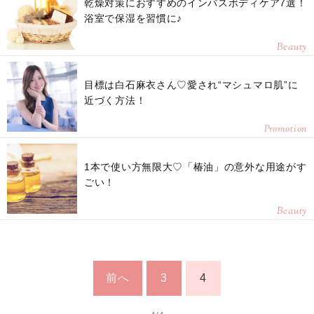
乾燥対策におすすめのインバスボディケア7選！
浴室で保湿を習慣に♪
Beauty
目標は白石麻衣さん♡愛され“マシュマロ肌”に
近づく方法！
Promotion
1本で使い方無限大♡「椿油」の意外な用途がす
ごい！
Beauty
前へ
3
4