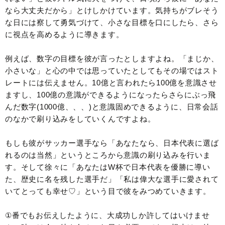
なら大丈夫だから」とけしかけています。気持ちがブレそう
な日には察して勇気づけて、小さな目標を口にしたら、さら
に視点を高めるように導きます。
例えば、数字の目標を彼が言ったとしますよね。「まじか、
小さいな」と心の中では思っていたとしてもその場ではスト
レートには伝えません。10億と言われたら100億を意識させ
ますし、100億の意識ができるようになったらさらにぶっ飛
んだ数字(1000億、、、)と意識固めできるように、日常会話
のなかで刷り込みをしていくんですよね。
もしも彼がサッカー選手なら「あなたなら、日本代表に選ば
れるのは当然」というところから意識の刷り込みを行いま
す。そして徐々に「あなたはW杯で日本代表を優勝に導い
た、歴史に名を残した選手だ」「私は偉大な選手に愛されて
いてとっても幸せ♡」という目で彼をみつめていきます。
①番でもお伝えしたように、大成功しか許してはいけませ