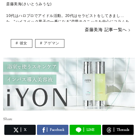
斎藤美海(さいとうみうな)
10代はハロプロでアイドル活動。20代はセラピストをしてきまし
た。“ハイスペック男子の一番になる”恋愛テクニックを中心にコラムを
書いています♡
斎藤美海 記事一覧へ
【最新情報はツイッターで毎日発信】
https://mobile.twitter.com/miunar
彼女
アゲマン
enai
【生配信】アプリで17をダウンロード→miuna_saitoをフォローして
ね！
http://17.media/share/profile/582cd59f-8a49-4b0a-5599-f905db652
7bd?lang=JP
【インスタ】
https://www.instagram.com/miuna_saito/
【note】
https://note.mu/miunasaito
Share
X
Facebook
LINE
Threads