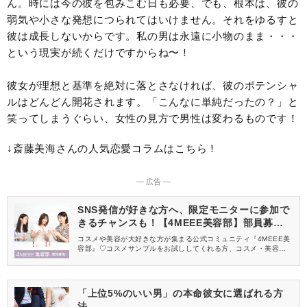
ん。時には今の彼を包みこむ日も必要、でも、根本は、彼の
弱気や小さな発想につられてはいけません。それをゆるすと
彼は成長しないからです。私の男は永遠に小物のまま・・・
という現実が続くだけですからね〜！
彼女が理想と基準を絶対に落とさなければ、彼のポテンシャ
ルはどんどん開花されます。「こんなに単純だったの？」と
笑ってしまうぐらい、女性の見方で男性は変わるものです！
↓斎藤美海さんの人気恋愛コラムはこちら！
― 広告 ―
SNS発信が好きな方へ、限定モニターに参加で
きるチャンスも！【4MEEE美容部】部員募集
中
コスメや美容が大好きな方が集まる公式コミュニティ『4MEEE美
容部』♡コスメサンプルをお試ししてくれる方、コスメ・美容情報
を一緒に発信してくれる方を募集しています！
「上位5%のいい男」の本命彼女に選ばれる方
法