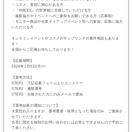
・コスメ、美容に関心がある方
・『4MEEE』の世界観に共感していただける方
・撮影協力やイベントへのご参加をお願いできる方（応募制）
・モニター商品や企業タイアップイベント等への参加、拡散に協力
いただける方
オンラインイベントやコスメのサンプリングの案件相談もありま
す！
全国からご応募お待ちしております！
【応募期間】
2026年1月5日(月)〜
【選考方法】
STEP1：下記応募フォームよりエントリー
STEP2：書類選考
STEP3：合格された方にのみメールで通知
【選考結果の通知について】
大変恐れ入りますが、選考通過・採用となった場合のみ、ご連絡さ
せていただきます。
合否に関する個別のお問い合わせにはお答えできませんので予めご
了承ください。