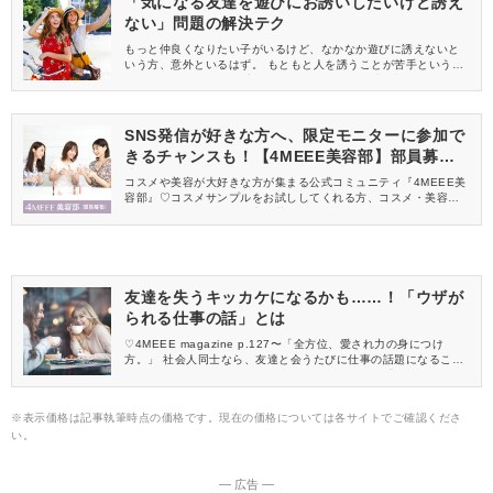
「気になる友達を遊びにお誘いしたいけど誘え
いたします。
ない」問題の解決テク
もっと仲良くなりたい子がいるけど、なかなか遊びに誘えないと
いう方、意外といるはず。 もともと人を誘うことが苦手という方
もいますよね。 そんな方に紹介したいのが、友達を誘うときに使
えるちょっとしたテクニック！ 今回は、友達関係だけではなく恋
愛にも使えそうな友達を誘うときの方法を紹介します♪
SNS発信が好きな方へ、限定モニターに参加で
きるチャンスも！【4MEEE美容部】部員募集
中
コスメや美容が大好きな方が集まる公式コミュニティ『4MEEE美
容部』♡コスメサンプルをお試ししてくれる方、コスメ・美容情報
を一緒に発信してくれる方を募集しています！
友達を失うキッカケになるかも……！「ウザが
られる仕事の話」とは
♡4MEEE magazine p.127〜「全方位、愛され力の身につけ
方。」 社会人同士なら、友達と会うたびに仕事の話題になること
も多いですよね。 そこで今回は、知っておきたい「ウザがられる
仕事の話」をご紹介します！
※表示価格は記事執筆時点の価格です。現在の価格については各サイトでご確認くださ
い。
― 広告 ―