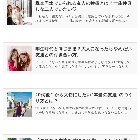
親友同士でいられる友人の特徴とは？一生仲良
しな二人でいたい♡
「私たち、親友だよね！」と何回も確認していたはずなのに、今
はすっかり疎遠……。 仲の良かった友人から距離を置かれると、
今の自分のままでいいのかと深く考えてしまいますよね。 人間関
係は常に変化し続けます。 その中で「変わらない友情」を保ち続
けるのは難しいですよね。 しかし、結婚をしようとも、独身でい
ようとも変わらない存在であり続けるのが理想ではないでしょう
か。 今回は、一生親友同士でいられる友人の特徴をご紹介しま
す。
学生時代と同じまま？大人になったらやめたい
友達との付き合い方。
アラサーになった今も友達と学生時代のような付き合い方をして
いるのなら、少し見直したほうがいいかも。 アラサーになり大人
になると、環境の変化もあり、今までとは同じではいられませ
ん。 そこで今回は、大人になったらやめたい友達との付き合い方
をご紹介します。
20代後半から大切にしたい“本当の友達”のつく
り方とは？
20代後半になっても学生時代の感覚が抜けず、べったりな付き合
いをしたり離れたりと、いまだに中学生と変わらないことをして
いる大人女子も多いようです。 30歳をすぎれば、もう立派な大
人。いつまでも友だちごっこをしている場合ではありません！ 30
代になって結婚をし家庭をもてば、今以上に時間は制限されま
す。 今のうちから本当に大切な友だちが誰なのかをよく認識して
おいたほうがあなたの未来もどんどん明るくなるはず♡ そこで今
回は、20代後半から大切にしたい“本当の友達”のつくり方をご紹介