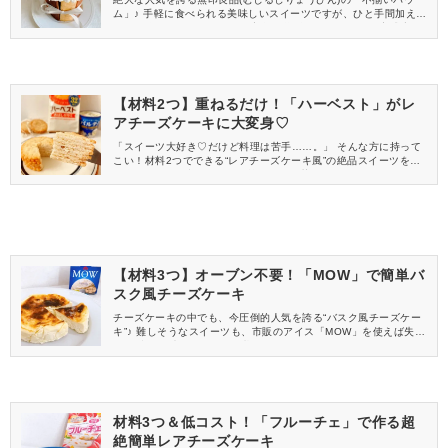
ム」♪ 手軽に食べられる美味しいスイーツですが、ひと手間加える
だけで簡単にホールケーキに変身を遂げるんです！ この完成度
は、クリスマスケーキにも◎ 早速、作ってみた様子をご覧くださ
い。
【材料2つ】重ねるだけ！「ハーベスト」がレ
アチーズケーキに大変身♡
「スイーツ大好き♡だけど料理は苦手……。」 そんな方に持って
こい！材料2つでできる“レアチーズケーキ風”の絶品スイーツをご
紹介します♪ 用意するのは、皆さんお馴染み“ハーベスト”と“パルテ
ノ”。 早速作ってみた様子をご覧ください。
【材料3つ】オーブン不要！「MOW」で簡単バ
スク風チーズケーキ
チーズケーキの中でも、今圧倒的人気を誇る“バスク風チーズケー
キ”♪ 難しそうなスイーツも、市販のアイス「MOW」を使えば失敗
知らず！ 早速、作ってみた様子をご覧ください♡
材料3つ＆低コスト！「フルーチェ」で作る超
絶簡単レアチーズケーキ