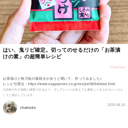
はい、鬼リピ確定。切ってのせるだけの「お茶漬
けの素」の超簡単レシピ
Gourmet
お茶漬けと秋刀魚の蒲焼きが合うと聞いて、作ってみました♪
レシピ引用元：https://www.nagatanien.co.jp/recipe/989/detail.html
※読者の方が気軽に挑戦できるよう、少しアレンジを加えても美味しく仕上がるレシピと
してご紹介しています。
2026.08.10
chamuko
永谷園公式の「秋刀魚の蒲焼き茶づけ 〜めざまし