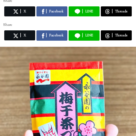
Share
X
Facebook
LINE
Threads
Share
X
Facebook
LINE
Threads