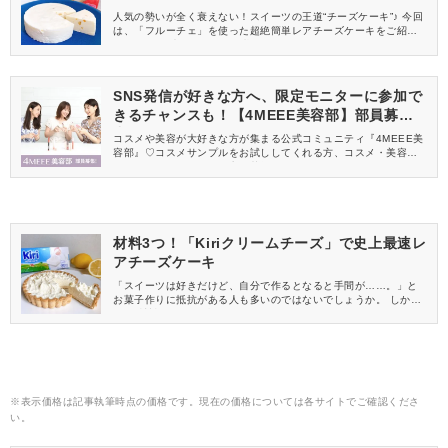
人気の勢いが全く衰えない！スイーツの王道“チーズケーキ”♪ 今回
は、「フルーチェ」を使った超絶簡単レアチーズケーキをご紹介
します。 早速、作ってみた様子をご覧ください♡
SNS発信が好きな方へ、限定モニターに参加で
きるチャンスも！【4MEEE美容部】部員募集
中
コスメや美容が大好きな方が集まる公式コミュニティ『4MEEE美
容部』♡コスメサンプルをお試ししてくれる方、コスメ・美容情報
を一緒に発信してくれる方を募集しています！
材料3つ！「Kiriクリームチーズ」で史上最速レ
アチーズケーキ
「スイーツは好きだけど、自分で作るとなると手間が……。」と
お菓子作りに抵抗がある人も多いのではないでしょうか。 しか
し、“材料3つ”！と聞くと作ってみようかな♡という気になりませ
んか？ 今回は、『Kiri(キリ)クリームチーズ』を使った、材料3つ
でできるレアチーズケーキをご紹介♪ 実際に作ってみた様子をご覧
ください。
※表示価格は記事執筆時点の価格です。現在の価格については各サイトでご確認くださ
い。