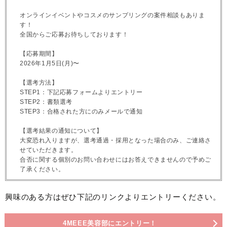
オンラインイベントやコスメのサンプリングの案件相談もありま
す！
全国からご応募お待ちしております！
【応募期間】
2026年1月5日(月)〜
【選考方法】
STEP1：下記応募フォームよりエントリー
STEP2：書類選考
STEP3：合格された方にのみメールで通知
【選考結果の通知について】
大変恐れ入りますが、選考通過・採用となった場合のみ、ご連絡さ
せていただきます。
合否に関する個別のお問い合わせにはお答えできませんので予めご
了承ください。
興味のある方はぜひ下記のリンクよりエントリーください。
4MEEE美容部にエントリー！