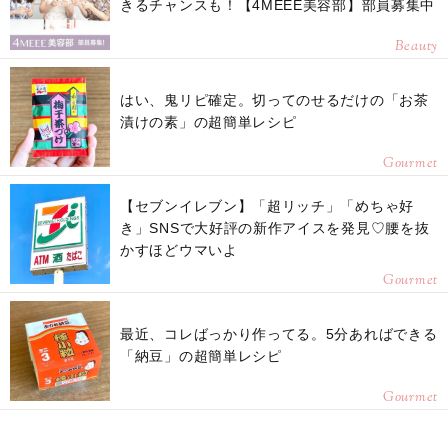
きるチャンスも！【4MEEE美容部】部員募集中
Beauty
はい、鬼リピ確定。切ってのせるだけの「お茶
漬けの素」の超簡単レシピ
Gourmet
【セブンイレブン】「超リッチ」「めちゃ好
き」SNSで大好評の新作アイスを発見♡腰を抜
かすほどウマいよ
Gourmet
最近、コレばっかり作ってる。5分あればできる
「納豆」の超簡単レシピ
Gourmet