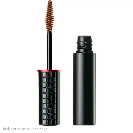
出典：product.rakuten.co.jp