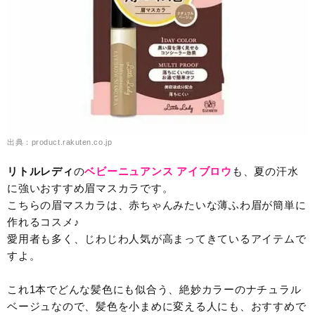
出典：product.rakuten.co.jp
リトルレディ
の
ベビーニュアンス アイブロウ
も、夏の汗水
に強いおすすめ眉マスカラです。
こちらの眉マスカラは、赤ちゃんみたいな薄ふわ眉が簡単に
作れるコスメ♪
愛用者も多く、じわじわ人気が高まってきているアイテムで
すよ。
これ1本でどんな髪色にも似合う、絶妙カラーのナチュラル
ベージュなので、髪色を小まめに変える人にも、おすすめで