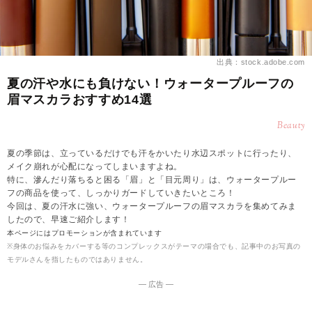
出典：stock.adobe.com
夏の汗や水にも負けない！ウォータープルーフの
眉マスカラおすすめ14選
Beauty
夏の季節は、立っているだけでも汗をかいたり水辺スポットに行ったり、
メイク崩れが心配になってしまいますよね。
特に、滲んだり落ちると困る「眉」と「目元周り」は、ウォータープルー
フの商品を使って、しっかりガードしていきたいところ！
今回は、夏の汗水に強い、ウォータープルーフの眉マスカラを集めてみま
したので、早速ご紹介します！
本ページにはプロモーションが含まれています
※身体のお悩みをカバーする等のコンプレックスがテーマの場合でも、記事中のお写真の
モデルさんを指したものではありません。
― 広告 ―