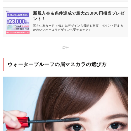
で今回は、2026年最新版のドラッグストアで買えるとにかく汗に
強いおすすめのファンデーションをご紹介します。 ドラコスとは
思えない高クオリティの神ファンデばかりなので、10代20代30代
新規入会＆条件達成で最大23,000円相当プレゼ
だけでなく40代50代60代も要チェック♪
ント！
三井住友カード（NL）はデザインも機能も充実！ポイント貯まる
かわいいオーロラデザインも要チェック！
― 広告 ―
ウォータープルーフの眉マスカラの選び方