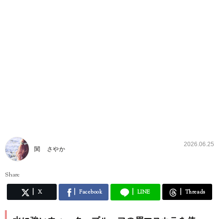
2026.06.25
関 さやか
Share
X
Facebook
LINE
Threads