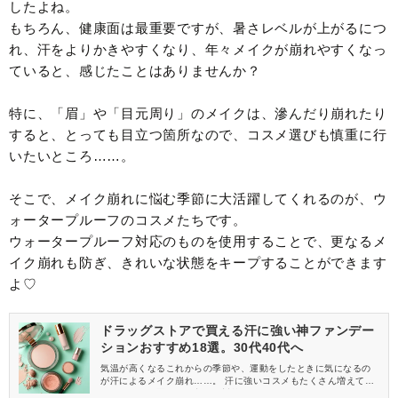
したよね。
もちろん、健康面は最重要ですが、暑さレベルが上がるにつ
れ、汗をよりかきやすくなり、年々メイクが崩れやすくなっ
ていると、感じたことはありませんか？
特に、「眉」や「目元周り」のメイクは、滲んだり崩れたり
すると、とっても目立つ箇所なので、コスメ選びも慎重に行
いたいところ……。
そこで、メイク崩れに悩む季節に大活躍してくれるのが、ウ
ォータープルーフのコスメたちです。
ウォータープルーフ対応のものを使用することで、更なるメ
イク崩れも防ぎ、きれいな状態をキープすることができます
よ♡
ドラッグストアで買える汗に強い神ファンデー
ションおすすめ18選。30代40代へ
気温が高くなるこれからの季節や、運動をしたときに気になるの
が汗によるメイク崩れ……。 汗に強いコスメもたくさん増えてい
るからこそ、賢く取り入れて対策をしていきたいですよね♡ そこ