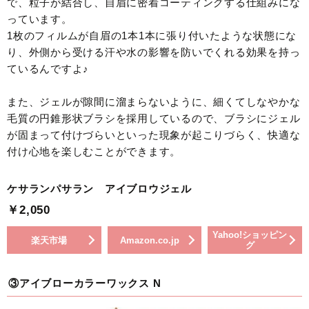
で、粒子が結合し、自眉に密着コーティングする仕組みにな
っています。
1枚のフィルムが自眉の1本1本に張り付いたような状態にな
り、外側から受ける汗や水の影響を防いでくれる効果を持っ
ているんですよ♪
また、ジェルが隙間に溜まらないように、細くてしなやかな
毛質の円錐形状ブラシを採用しているので、ブラシにジェル
が固まって付けづらいといった現象が起こりづらく、快適な
付け心地を楽しむことができます。
ケサランパサラン アイブロウジェル
￥2,050
Yahoo!ショッピン
楽天市場
Amazon.co.jp
グ
③アイブローカラーワックス N