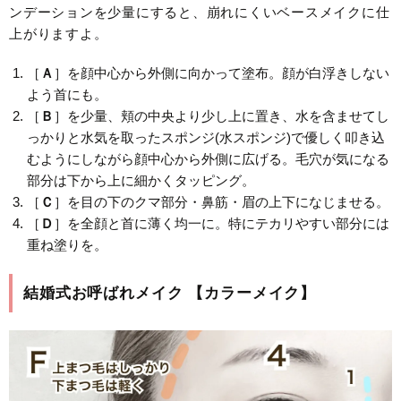
ンデーションを少量にすると、崩れにくいベースメイクに仕
上がりますよ。
［
Ａ
］を顔中心から外側に向かって塗布。顔が白浮きしない
よう首にも。
［
Ｂ
］を少量、頬の中央より少し上に置き、水を含ませてし
っかりと水気を取ったスポンジ(水スポンジ)で優しく叩き込
むようにしながら顔中心から外側に広げる。毛穴が気になる
部分は下から上に細かくタッピング。
［
Ｃ
］を目の下のクマ部分・鼻筋・眉の上下になじませる。
［
Ｄ
］を全顔と首に薄く均一に。特にテカリやすい部分には
重ね塗りを。
結婚式お呼ばれメイク 【カラーメイク】