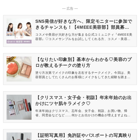
― 広告 ―
SNS発信が好きな方へ、限定モニターに参加で
きるチャンスも！【4MEEE美容部】部員募集
中
コスメや美容が大好きな方が集まる公式コミュニティ『4MEEE美
容部』♡コスメサンプルをお試ししてくれる方、コスメ・美容情報
を一緒に発信してくれる方を募集しています！
【なりたい印象別】基本からわかる♡美容のプ
ロが教えるチークの塗り方
塗り方次第でメイクの印象を左右するチークメイク。今回は、美
容部員としてたくさんのお客様にメイクをしてきた経験を踏ま
え、基本のチークの塗り方と、なりたい印象に合わせた塗り方を
紹介します。ぜひ毎日のメイクの参考にしてみてください。
【クリスマス・女子会・初詣】年末年始のお出
かけにツヤ肌キラメイク♡
年末年始はクリスマス、忘年会、女子会、初詣、お買い物、帰
省、同窓会などなど……何かとお出かけの機会が増えますよね。
今回は、冬のお出かけ時の寒空に映える『ツヤ肌キラキラメイ
ク』を、プチプラコスメを使ってご紹介します。
【証明写真用】免許証やパスポートの写真映り