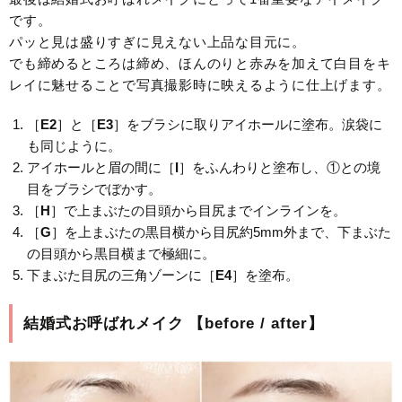
です。
パッと見は盛りすぎに見えない上品な目元に。
でも締めるところは締め、ほんのりと赤みを加えて白目をキ
レイに魅せることで写真撮影時に映えるように仕上げます。
［
E2
］と［
E3
］をブラシに取りアイホールに塗布。涙袋に
も同じように。
アイホールと眉の間に［
I
］をふんわりと塗布し、①との境
目をブラシでぼかす。
［
H
］で上まぶたの目頭から目尻までインラインを。
［
G
］を上まぶたの黒目横から目尻約5mm外まで、下まぶた
の目頭から黒目横まで極細に。
下まぶた目尻の三角ゾーンに［
E4
］を塗布。
結婚式お呼ばれメイク 【before / after】