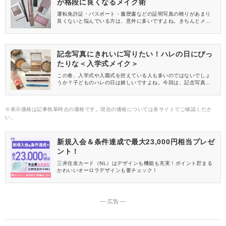
が格段に良くなるメイク術
運転免許証・パスポート・履歴書などの証明写真の映りがあまり
良くないと悩んでいる方は、意外に多いですよね。きちんとメイ
クをしていても、なぜか証明写真の出来上がりはイマイチになり
がち……。そこで今回は、証明写真の映りが格段に良くなるメイ
ク術をご紹介します！
記念写真にきれいに写りたい！ハレの日にぴっ
たりな＜入学式メイク＞
この春、入学式や入園式を控えている人も多いのではないでしょ
うか？子どものハレの日は嬉しいですよね。今回は、記念写真に
きれいに写れる入学式メイクのやり方をご紹介します。ぜひ参考
にしてくださいね。
※表示価格は記事執筆時点の価格です。現在の価格については各サイトでご確認くださ
い。
新規入会＆条件達成で最大23,000円相当プレゼ
ント！
三井住友カード（NL）はデザインも機能も充実！ポイント貯まる
かわいいオーロラデザインも要チェック！
― 広告 ―