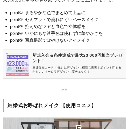
point① まろやかな色でまとめて上品に
point② セミマットで崩れにくいベースメイク
point③ 控えめなツヤと血色で立体感を
point④ いかにもな派手色は使わずに華やかさを
point⑤ 写真撮影でぼやけないアイメイク
新規入会＆条件達成で最大23,000円相当プレゼ
ント！
三井住友カード（NL）はデザインも機能も充実！ポイント貯まる
かわいいオーロラデザインも要チェック！
― 広告 ―
結婚式お呼ばれメイク 【使用コスメ】