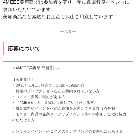
4MEEE美容部では参加者を募り、年に数回程度イベントに
参加いただいています。
美容商品など素敵なお土産も沢山ご用意しています！
― 広告 ―
応募について
＜4MEEE美容部 部員募集＞
【募集要項】
・2026年1月1日時点で、20歳〜39歳の方
・特定のプロダクションなどと契約されていない方
・コスメ、美容に関心がある方
・『4MEEE』の世界観に共感していただける方
・撮影協力やイベントへのご参加をお願いできる方（応募制）
・モニター商品や企業タイアップイベント等への参加、拡散に協力
いただける方
オンラインイベントやコスメのサンプリングの案件相談もありま