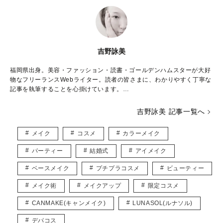
吉野詠美
福岡県出身。美容・ファッション・読書・ゴールデンハムスターが大好
物なフリーランスWebライター。読者の皆さまに、わかりやすく丁寧な
記事を執筆することを心掛けています。
日本コスメティック協会「コスメマイスター」「スキンケアマイスタ
吉野詠美 記事一覧へ
ー」資格取得。
メイク
コスメ
カラーメイク
▶︎▶︎ メンズスキンケア情報 ブログサイト
「メンズスキンケア学園」運営
パーティー
結婚式
アイメイク
https://mensskincaregakuen.com
ベースメイク
プチプラコスメ
ビューティー
▶︎▶︎ email
eimiyoshino8686@gmail.com
メイク術
メイクアップ
限定コスメ
記事の内容または商品についてのご質問はお答えいたしかねます。
CANMAKE(キャンメイク)
LUNASOL(ルナソル)
デパコス