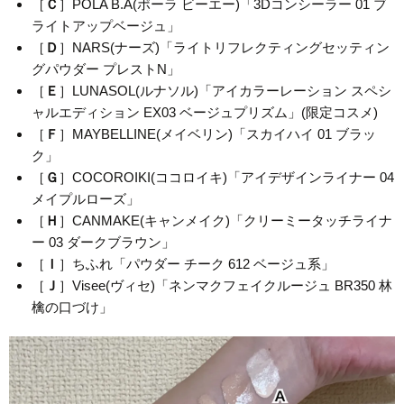
［
Ｃ
］POLA B.A(ポーラ ビーエー)「3Dコンシーラー 01 ブ
ライトアップベージュ」
［
Ｄ
］NARS(ナーズ)「ライトリフレクティングセッティン
グパウダー プレストN」
［
Ｅ
］LUNASOL(ルナソル)「アイカラーレーション スペシ
ャルエディション EX03 ベージュプリズム」(限定コスメ)
［
Ｆ
］MAYBELLINE(メイベリン)「スカイハイ 01 ブラッ
ク」
［
Ｇ
］COCOROIKI(ココロイキ)「アイデザインライナー 04
メイプルローズ」
［
Ｈ
］CANMAKE(キャンメイク)「クリーミータッチライナ
ー 03 ダークブラウン」
［
Ｉ
］ちふれ「パウダー チーク 612 ベージュ系」
［
Ｊ
］Visee(ヴィセ)「ネンマクフェイクルージュ BR350 林
檎の口づけ」