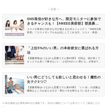
― 広告 ―
SNS発信が好きな方へ、限定モニターに参加で
きるチャンスも！【4MEEE美容部】部員募集
中
コスメや美容が大好きな方が集まる公式コミュニティ『4MEEE美
容部』♡コスメサンプルをお試ししてくれる方、コスメ・美容情報
を一緒に発信してくれる方を募集しています！
「上位5%のいい男」の本命彼女に選ばれる方
法
【斎藤美海(みうな)さん恋愛コラム第40弾】 今回は、頭が良くて
ルックスも良くて稼ぎもいい「上位5%のいい男たち」が求めてい
る女性像について詳しく書いていきます。 女性なら誰もが欲しい
と思うような好条件の男性たち、、彼らの心を射止めて本命彼女
になるには、それに見合うだけのオンナになる必要があるので
す。ではいったい、どのような女磨きをするのが正解なのでしょ
いい男にどうしても欲しいと思わせる！魔性の
うか？
女テク3つ♡
【斎藤美海(みうな)さん恋愛コラム第30弾】 「いい女」の定義は
曖昧なところがありますが「男のツボを押さえているオンナが継
続的に求められる女である」ということは、間違いなさそうで
す。今回ご紹介するのは、10年間の恋愛研究の結果生み出した、
魔性の女になるためのテクニックです。 実践を積み重ねながらみ
※表示価格は記事執筆時点の価格です。現在の価格については各サイトでご確認くださ
えてきたのは、世の中では「正しい」とされている恋愛理論は現
い。