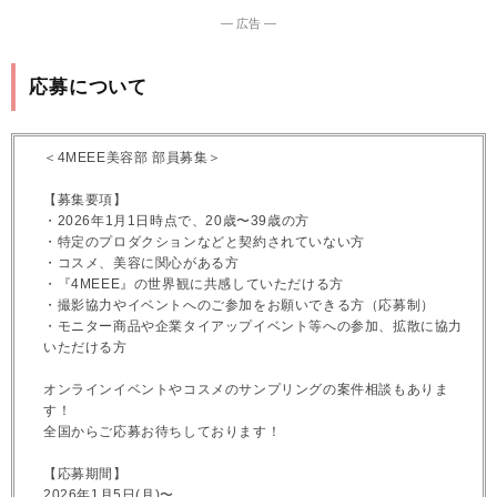
― 広告 ―
応募について
＜4MEEE美容部 部員募集＞
【募集要項】
・2026年1月1日時点で、20歳〜39歳の方
・特定のプロダクションなどと契約されていない方
・コスメ、美容に関心がある方
・『4MEEE』の世界観に共感していただける方
・撮影協力やイベントへのご参加をお願いできる方（応募制）
・モニター商品や企業タイアップイベント等への参加、拡散に協力
いただける方
オンラインイベントやコスメのサンプリングの案件相談もありま
す！
全国からご応募お待ちしております！
【応募期間】
2026年1月5日(月)〜