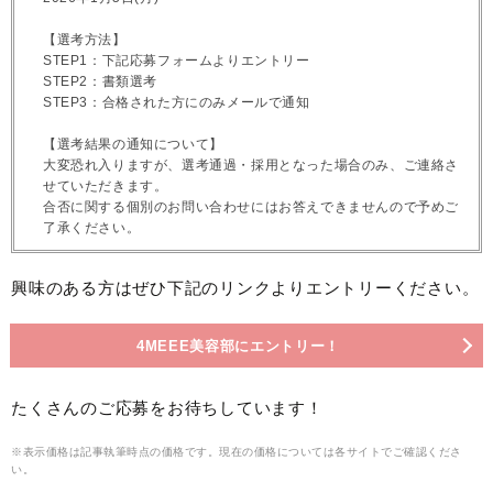
【選考方法】
STEP1：下記応募フォームよりエントリー
STEP2：書類選考
STEP3：合格された方にのみメールで通知
【選考結果の通知について】
大変恐れ入りますが、選考通過・採用となった場合のみ、ご連絡さ
せていただきます。
合否に関する個別のお問い合わせにはお答えできませんので予めご
了承ください。
興味のある方はぜひ下記のリンクよりエントリーください。
4MEEE美容部にエントリー！
たくさんのご応募をお待ちしています！
※表示価格は記事執筆時点の価格です。現在の価格については各サイトでご確認くださ
い。