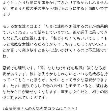
ようとしたり行動に制限をかけてきたりするかもしれません
が、するりと彼の手の中から抜けるようにすると面白いです
よ♡
モテる女友達とはよく「たまに連絡を無視するのとか効果的
でいいよねぇ」って話をしていますね。彼が調子に乗ってき
たなと思えば無視します。「私じゃなくてもいいでしょ？も
っと素敵な女性いるだろうからそっち行ったほうがいいよ」
とか言って突き放すとさらに追いかけてくるのは不思議です
ね。
恋愛は心理戦です。1番になりたければ心理戦に強くなる必
要があります。彼には失うかもしれないといつも危機感を持
っていてもらったほうが、女性にとってラクな恋愛ができま
す。たまに無視でもして他の男性にもモテていると、彼はあ
なたから目が離せなくなります。重要な女性だと、相手の記
憶に刻まれていくのです。
↓斎藤美海さんの人気恋愛コラムはこちら！