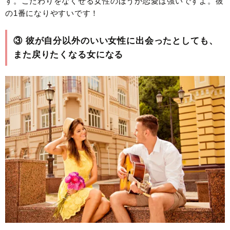
す。こだわりをなくせる女性のほうが恋愛は強いですよ。彼
の1番になりやすいです！
③ 彼が自分以外のいい女性に出会ったとしても、
また戻りたくなる女になる