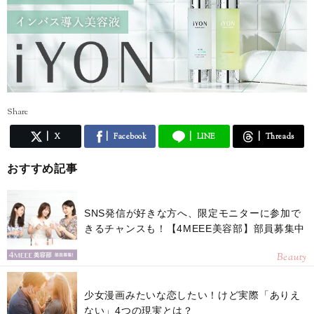
【インスタ】
https://www.instagram.com/miuna_saito/
【note】
https://note.mu/miunasaito
Share
X
Facebook
LINE
Threads
おすすめ記事
SNS発信が好きな方へ、限定モニターに参加で
きるチャンスも！【4MEEE美容部】部員募集中
Beauty
少女漫画みたいな恋したい！けど実際「ありえ
ない」4つの現実とは？