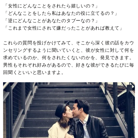
「女性にどんなことをされたら嬉しいの？」
「どんなことをしたら私はあなたの役に立てるの？」
「逆にどんなことがあなたのタブーなの？」
「これまで女性にされて嫌だったことがあれば教えて」
これらの質問を投げかけてみて、そこから深く彼の話をカウ
ンセリングするように聞いていくと、彼が女性に対して何を
求めているのか、何をされたくないのかを、発見できます。
男性もそれぞれ好みがあるので、好きな彼ができるたびに毎
回聞くといいと思いますよ。