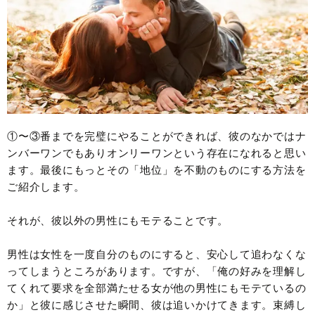
①〜③番までを完璧にやることができれば、彼のなかではナ
ンバーワンでもありオンリーワンという存在になれると思い
ます。最後にもっとその「地位」を不動のものにする方法を
ご紹介します。
それが、彼以外の男性にもモテることです。
男性は女性を一度自分のものにすると、安心して追わなくな
ってしまうところがあります。ですが、「俺の好みを理解し
てくれて要求を全部満たせる女が他の男性にもモテているの
か」と彼に感じさせた瞬間、彼は追いかけてきます。束縛し