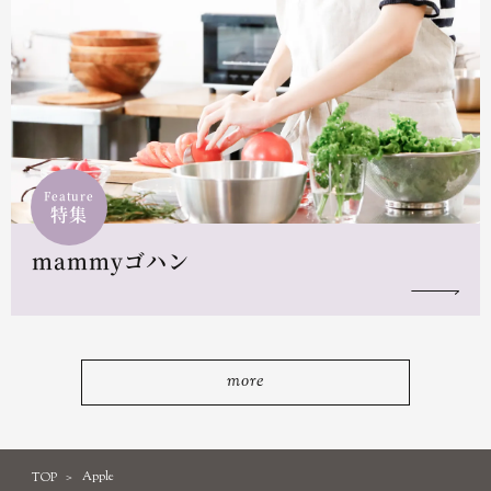
Feature
特集
mammyゴハン
more
TOP
Apple