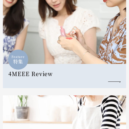
Feature
特集
4MEEE Review