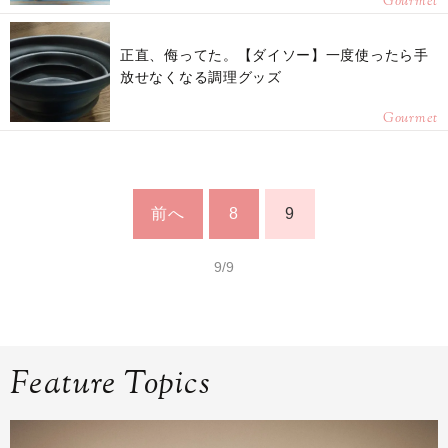
Gourmet
正直、侮ってた。【ダイソー】一度使ったら手
放せなくなる調理グッズ
Gourmet
前へ
8
9
9/9
Feature Topics