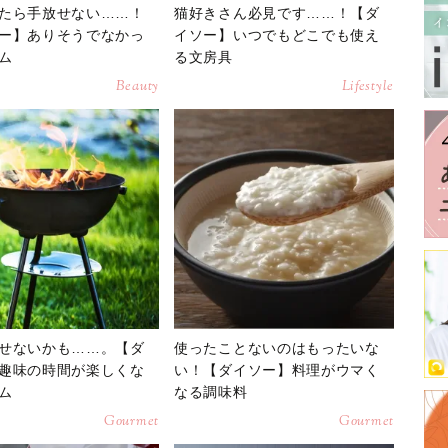
たら手放せない……！
猫好きさん必見です……！【ダ
ー】ありそうでなかっ
イソー】いつでもどこでも使え
ム
る文房具
Beauty
Lifestyle
せないかも……。【ダ
使ったことないのはもったいな
趣味の時間が楽しくな
い！【ダイソー】料理がウマく
ム
なる調味料
Gourmet
Gourmet