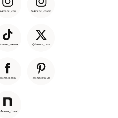
@4meee_com
@4meee_cosme
4meee_cosme
@4meee_com
@4meeecom
@4meee0198
4meee_f1real