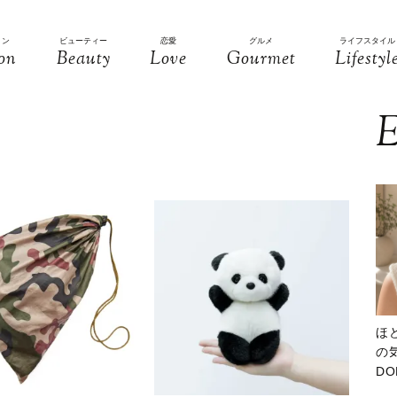
ョン
ビューティー
恋愛
グルメ
ライフスタイル
on
Beauty
Love
Gourmet
Lifestyl
E
ほ
の気
D
大