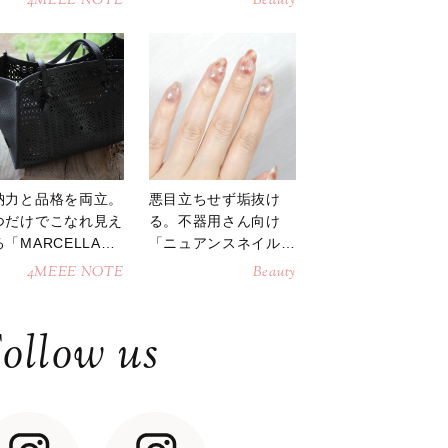
4MEEE NOTE
Beauty
納力と品格を両立。
悪目立ちせず垢抜け
つだけでこなれ見え
る。不器用さん向け
「MARCELLAト
「ニュアンスネイル」
トバッグ」
のやり方
4MEEE NOTE
Beauty
ollow us