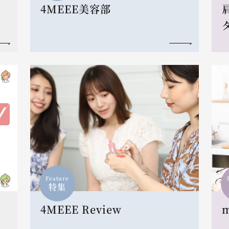
4MEEE美容部
Feature
特集
4MEEE Review