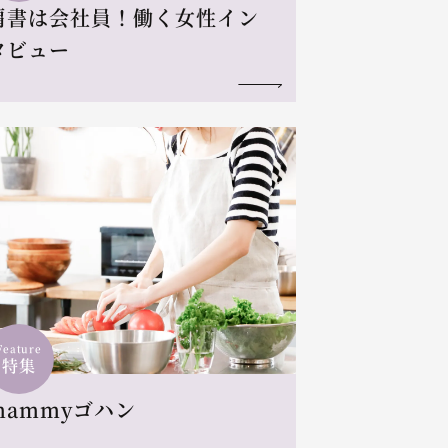
肩書は会社員！働く女性イン
タビュー
Feature
特集
mammyゴハン