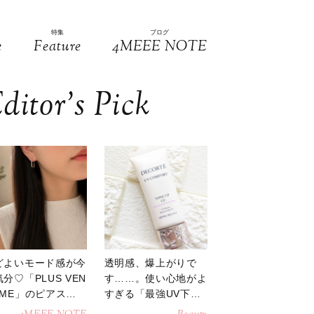
特集
ブログ
e
Feature
4MEEE NOTE
ditor’s Pick
どよいモード感が今
透明感、爆上がりで
分♡「PLUS VEN
す……。使い心地がよ
OME」のピアスが
すぎる「最強UV下
活躍
地」