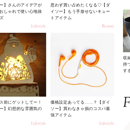
ー】さんのアイデアが
思わず買い占めたくなる♡【ダ
おしゃれで使い心地抜
イソー】もう手放せないキュー
ズ
トアイテム
Lifestyle
Beauty
収
持
する
ー
F
ス前にゲットしてー！
価格設定あってる……？【ダイ
ー】幻想的な雰囲気の
ソー】買わなきゃ損のコスパ最
強アイテム
Lifestyle
Lifestyle