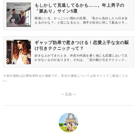
もしかして見逃してるかも……。年上男子の
「脈あり」サイン5選
職場にいる、かっこいい憧れの先輩。「私から告白したら付き合
えるのかな？」と気になるなら、相手が自分に対して脈ありサイ
ンを出しているかチェックしてみましょう！今回は、年上男子の
脈ありサインを5つ紹介します。
ギャップ効果で惹きつける！恋愛上手な女の駆
け引きテクニックって？
好きな人ができたとき、外見や内面を磨く他にも恋愛において欠
かせないものがあります。それは、「恋の駆け引きテクニック」
です。 しかし、どんな駆け引きの仕方が恋愛を成就させやすいの
か分からないですよね。 そこで今回は、恋愛上手な女性が取り入
れている駆け引きテクニックをご紹介いたします。
※表示価格は記事執筆時点の価格です。現在の価格については各サイトでご確認くださ
い。
― 広告 ―