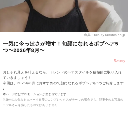
出典：beauty.rakuten.co.jp
一気に今っぽさが増す！旬顔になれるボブヘア5
つ〜2026年8月〜
Beauty
おしゃれ見えを叶えるなら、トレンドのヘアスタイルを積極的に取り入れ
ていきましょう！
今回は、2026年8月におすすめの旬顔になれるボブヘアを5つご紹介します
♪
本ページにはプロモーションが含まれています
※身体のお悩みをカバーする等のコンプレックスがテーマの場合でも、記事中のお写真の
モデルさんを指したものではありません。
2026.08.07
sumire