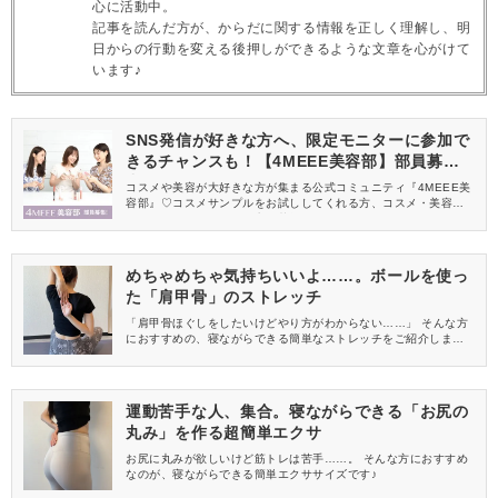
心に活動中。
記事を読んだ方が、からだに関する情報を正しく理解し、明
日からの行動を変える後押しができるような文章を心がけて
います♪
SNS発信が好きな方へ、限定モニターに参加で
きるチャンスも！【4MEEE美容部】部員募集
中
コスメや美容が大好きな方が集まる公式コミュニティ『4MEEE美
容部』♡コスメサンプルをお試ししてくれる方、コスメ・美容情報
を一緒に発信してくれる方を募集しています！
めちゃめちゃ気持ちいいよ……。ボールを使っ
た「肩甲骨」のストレッチ
「肩甲骨ほぐしをしたいけどやり方がわからない……」 そんな方
におすすめの、寝ながらできる簡単なストレッチをご紹介しま
す。
運動苦手な人、集合。寝ながらできる「お尻の
丸み」を作る超簡単エクサ
お尻に丸みが欲しいけど筋トレは苦手……。 そんな方におすすめ
なのが、寝ながらできる簡単エクササイズです♪