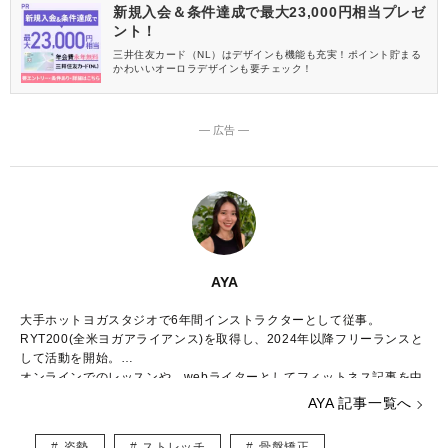
新規入会＆条件達成で最大23,000円相当プレゼ
ント！
三井住友カード（NL）はデザインも機能も充実！ポイント貯まる
かわいいオーロラデザインも要チェック！
― 広告 ―
AYA
大手ホットヨガスタジオで6年間インストラクターとして従事。
RYT200(全米ヨガアライアンス)を取得し、2024年以降フリーランスと
して活動を開始。
オンラインでのレッスンや、webライターとしてフィットネス記事を中
心に執筆。
AYA 記事一覧へ
ヨガで考え方が変わり生きやすくなった経験から、日々頑張る全ての人
にヨガの良さをわかりやすく伝えることを目指している。
姿勢
ストレッチ
骨盤矯正