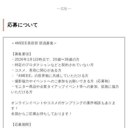
― 広告 ―
応募について
＜4MEEE美容部 部員募集＞
【募集要項】
・2026年1月1日時点で、20歳〜39歳の方
・特定のプロダクションなどと契約されていない方
・コスメ、美容に関心がある方
・『4MEEE』の世界観に共感していただける方
・撮影協力やイベントへのご参加をお願いできる方（応募制）
・モニター商品や企業タイアップイベント等への参加、拡散に協力
いただける方
オンラインイベントやコスメのサンプリングの案件相談もありま
す！
全国からご応募お待ちしております！
【応募期間】