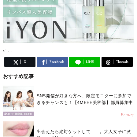
Share
X
Facebook
LINE
Threads
おすすめ記事
SNS発信が好きな方へ、限定モニターに参加で
きるチャンスも！【4MEEE美容部】部員募集中
Beauty
出会えたら絶対ゲットして……。大人女子に激