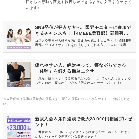
日からの行動を変える後押しができるような文章を心がけて
います♪
SNS発信が好きな方へ、限定モニターに参加で
きるチャンスも！【4MEEE美容部】部員募集
中
コスメや美容が大好きな方が集まる公式コミュニティ『4MEEE美
容部』♡コスメサンプルをお試ししてくれる方、コスメ・美容情報
を一緒に発信してくれる方を募集しています！
疲れやすい人、絶対やって。寝ながらできる
「体幹」を鍛える簡単エクサ
「最近、疲れやすくて姿勢も気になる……」 そんな人におすすめ
したいのが、寝ながらできる「脚あげエクササイズ」です♪
※表示価格は記事執筆時点の価格です。現在の価格については各サイトでご確認くださ
い。
新規入会＆条件達成で最大23,000円相当プレゼ
ント！
三井住友カード（NL）はデザインも機能も充実！ポイント貯まる
かわいいオーロラデザインも要チェック！