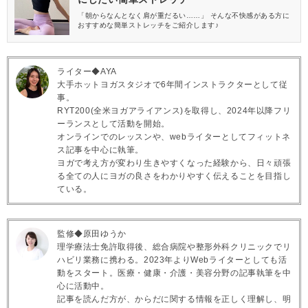
「朝からなんとなく肩が重だるい……」 そんな不快感がある方に
おすすめな簡単ストレッチをご紹介します♪
ライター◆AYA
大手ホットヨガスタジオで6年間インストラクターとして従
事。
RYT200(全米ヨガアライアンス)を取得し、2024年以降フリ
ーランスとして活動を開始。
オンラインでのレッスンや、webライターとしてフィットネ
ス記事を中心に執筆。
ヨガで考え方が変わり生きやすくなった経験から、日々頑張
る全ての人にヨガの良さをわかりやすく伝えることを目指し
ている。
監修◆原田ゆうか
理学療法士免許取得後、総合病院や整形外科クリニックでリ
ハビリ業務に携わる。2023年よりWebライターとしても活
動をスタート。医療・健康・介護・美容分野の記事執筆を中
心に活動中。
記事を読んだ方が、からだに関する情報を正しく理解し、明