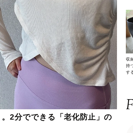
収
持
する
ー
F
よ。2分でできる「老化防止」の