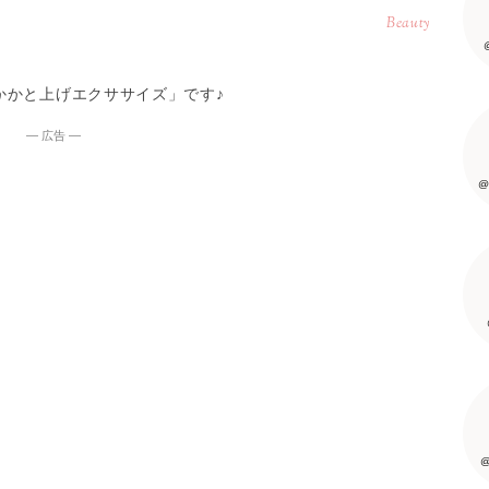
Beauty
かかと上げエクササイズ」です♪
― 広告 ―
@
@