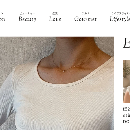
ョン
ビューティー
恋愛
グルメ
ライフスタイル
on
Beauty
Love
Gourmet
Lifestyl
E
ほ
の気
D
大