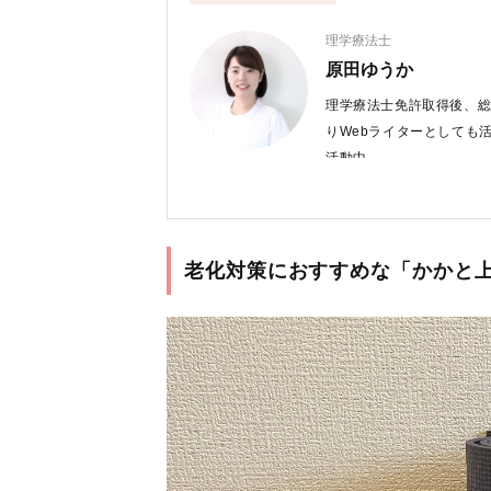
理学療法士
原田ゆうか
理学療法士免許取得後、総
りWebライターとしても
活動中。
記事を読んだ方が、から
できるような文章を心がけ
老化対策におすすめな「かかと