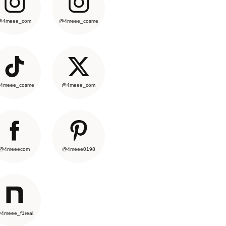
@4meee_com
@4meee_cosme
4meee_cosme
@4meee_com
@4meeecom
@4meee0198
4meee_f1real