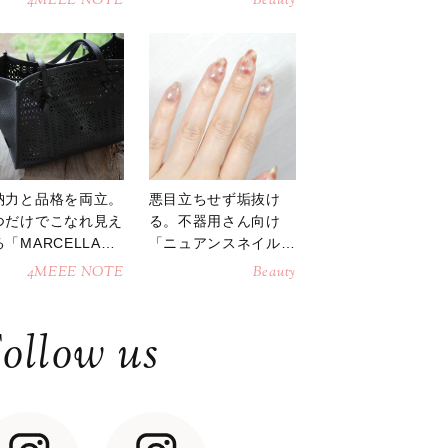
4MEEE NOTE
Beauty
納力と品格を両立。
悪目立ちせず垢抜け
つだけでこなれ見え
る。不器用さん向け
「MARCELLAト
「ニュアンスネイル」
トバッグ」
のやり方
4MEEE NOTE
Beauty
ollow us