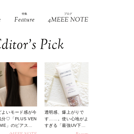
特集
ブログ
e
Feature
4MEEE NOTE
ditor’s Pick
どよいモード感が今
透明感、爆上がりで
分♡「PLUS VEN
す……。使い心地がよ
OME」のピアスが
すぎる「最強UV下
活躍
地」