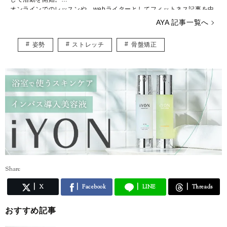
オンラインでのレッスンや、webライターとしてフィットネス記事を中
心に執筆。
AYA 記事一覧へ
ヨガで考え方が変わり生きやすくなった経験から、日々頑張る全ての人
にヨガの良さをわかりやすく伝えることを目指している。
姿勢
ストレッチ
骨盤矯正
Share
X
Facebook
LINE
Threads
おすすめ記事