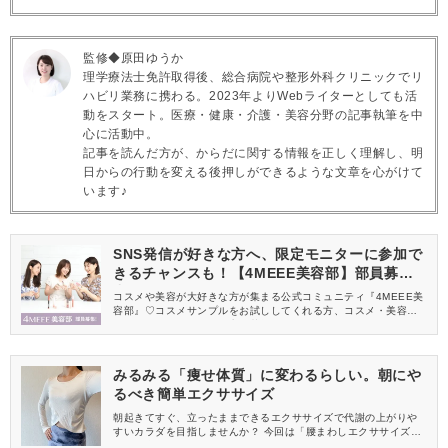
監修◆原田ゆうか
理学療法士免許取得後、総合病院や整形外科クリニックでリ
ハビリ業務に携わる。2023年よりWebライターとしても活
動をスタート。医療・健康・介護・美容分野の記事執筆を中
心に活動中。
記事を読んだ方が、からだに関する情報を正しく理解し、明
日からの行動を変える後押しができるような文章を心がけて
います♪
SNS発信が好きな方へ、限定モニターに参加で
きるチャンスも！【4MEEE美容部】部員募集
中
コスメや美容が大好きな方が集まる公式コミュニティ『4MEEE美
容部』♡コスメサンプルをお試ししてくれる方、コスメ・美容情報
を一緒に発信してくれる方を募集しています！
みるみる「痩せ体質」に変わるらしい。朝にや
るべき簡単エクササイズ
朝起きてすぐ、立ったままできるエクササイズで代謝の上がりや
すいカラダを目指しませんか？ 今回は「腰まわしエクササイズ」
をご紹介します♪