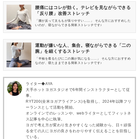
腰痛にはコレが効く。テレビを見ながらできる
「反り腰」改善ストレッチ
「腰が反って太ももが張りやすい……」 そんな方におすすめした
いのが、寝ながらできる簡単ストレッチです♪
運動が嫌いな人、集合。寝ながらできる「二の
腕」を細くするストレッチ
「半袖を着るたびに二の腕が気になる……」 そんな方におすすめ
なのが、寝たままできる簡単ストレッチです♪
ライター◆AYA
大手ホットヨガスタジオで6年間インストラクターとして従
事。
RYT200(全米ヨガアライアンス)を取得し、2024年以降フリ
ーランスとして活動を開始。
オンラインでのレッスンや、webライターとしてフィットネ
ス記事を中心に執筆。
ヨガで考え方が変わり生きやすくなった経験から、日々頑張
る全ての人にヨガの良さをわかりやすく伝えることを目指し
ている。