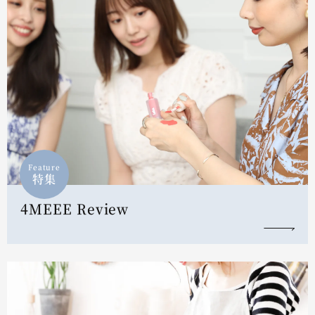
Feature
特集
4MEEE Review