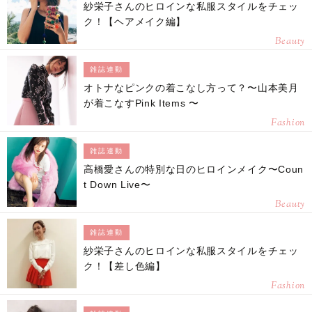
紗栄子さんのヒロインな私服スタイルをチェッ
ク！【ヘアメイク編】
Beauty
雑誌連動
オトナなピンクの着こなし方って？〜山本美月
が着こなすPink Items 〜
Fashion
雑誌連動
高橋愛さんの特別な日のヒロインメイク〜Coun
t Down Live〜
Beauty
雑誌連動
紗栄子さんのヒロインな私服スタイルをチェッ
ク！【差し色編】
Fashion