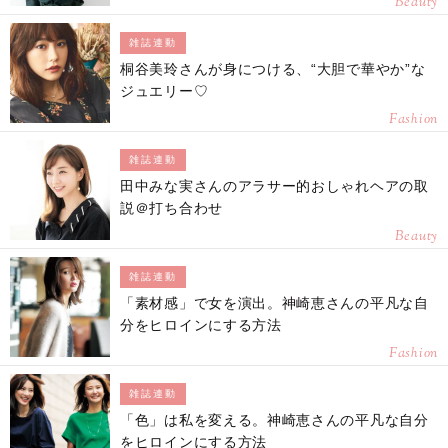
Beauty
雑誌連動
桐谷美玲さんが身につける、“大胆で華やか”な
ジュエリー♡
Fashion
雑誌連動
田中みな実さんのアラサー的おしゃれヘアの取
説＠打ち合わせ
Beauty
雑誌連動
「素材感」で女を演出。神崎恵さんの平凡な自
分をヒロインにする方法
Fashion
雑誌連動
「色」は私を変える。神崎恵さんの平凡な自分
をヒロインにする方法