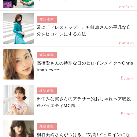
Fashion
雑誌連動
常に「ドレスアップ」。神崎恵さんの平凡な自
分をヒロインにする方法
Fashion
雑誌連動
高橋愛さんの特別な日のヒロインメイク〜Chris
tmas eve〜
Beauty
雑誌連動
田中みな実さんのアラサー的おしゃれヘア取説
＠バラエティMC風
Beauty
雑誌連動
桐谷美玲さんがつける、“気高い”ヒロインにな