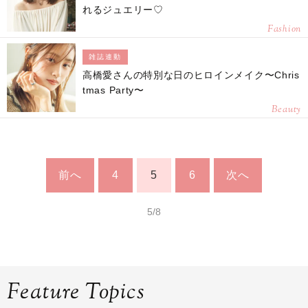
れるジュエリー♡
Fashion
雑誌連動
高橋愛さんの特別な日のヒロインメイク〜Chris
tmas Party〜
Beauty
前へ
4
5
6
次へ
5/8
Feature Topics