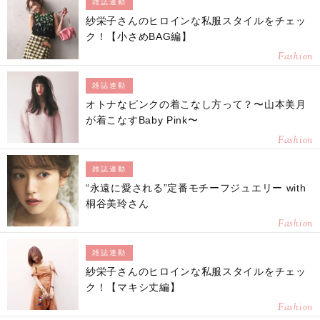
雑誌連動
紗栄子さんのヒロインな私服スタイルをチェッ
ク！【小さめBAG編】
Fashion
雑誌連動
オトナなピンクの着こなし方って？〜山本美月
が着こなすBaby Pink〜
Fashion
雑誌連動
“永遠に愛される”定番モチーフジュエリー with
桐谷美玲さん
Fashion
雑誌連動
紗栄子さんのヒロインな私服スタイルをチェッ
ク！【マキシ丈編】
Fashion