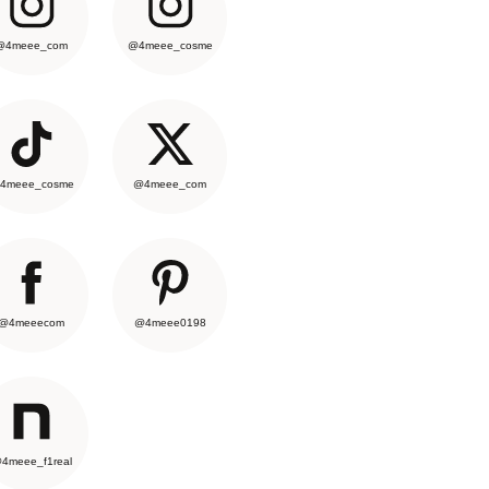
@4meee_com
@4meee_cosme
4meee_cosme
@4meee_com
@4meeecom
@4meee0198
4meee_f1real