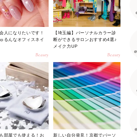
会人になりたいです！
【埼玉編】パーソナルカラー診
ゅるんなオフィスネイ
断ができるサロンおすすめ4選♪
メイク力UP
@
Beauty
Beauty
@
も部屋でも使える！お
新しい自分発見！京都でパーソ