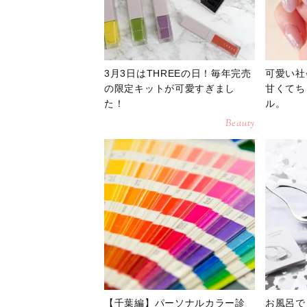
3月3日はTHREEの日！毎年完売
可愛い社
の限定キットが可愛すぎまし
甘くてち
た！
ル。
Beauty
【千葉編】パーソナルカラー診
お風呂で