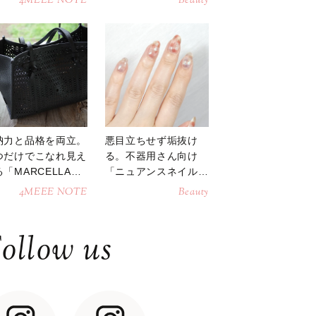
4MEEE NOTE
Beauty
納力と品格を両立。
悪目立ちせず垢抜け
つだけでこなれ見え
る。不器用さん向け
「MARCELLAト
「ニュアンスネイル」
トバッグ」
のやり方
4MEEE NOTE
Beauty
ollow us