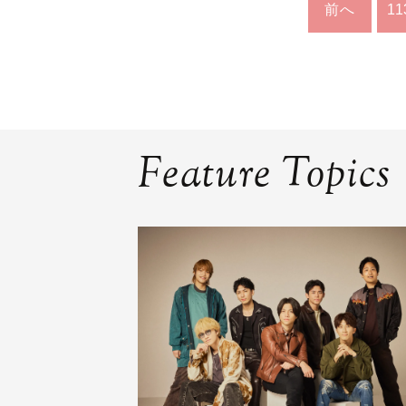
前へ
11
Feature Topics