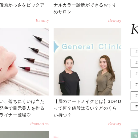
優秀かっさをピックア
ナルカラー診断ができるおすす
めサロン
Beauty
Beauty
K
い、落ちにくいは当た
【眉のアートメイクとは】3D/4D
発色で目元美人を作る
って何？値段は安い？どのくら
ライナー登場♡
い持つ？
Promotion
Beauty