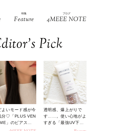
特集
ブログ
e
Feature
4MEEE NOTE
ditor’s Pick
どよいモード感が今
透明感、爆上がりで
分♡「PLUS VEN
す……。使い心地がよ
OME」のピアスが
すぎる「最強UV下
活躍
地」