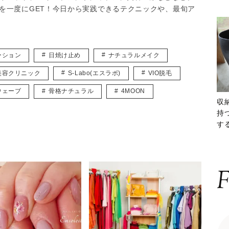
を一度にGET！今日から実践できるテクニックや、最旬ア
ーション
日焼け止め
ナチュラルメイク
美容クリニック
S-Labo(エスラボ)
VIO脱毛
ウェーブ
骨格ナチュラル
4MOON
収
持
する
ー
F