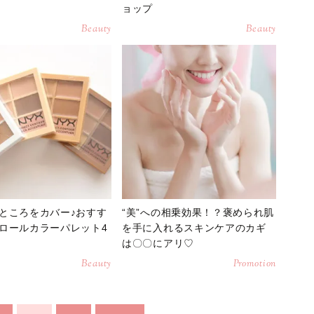
ョップ
Beauty
Beauty
ところをカバー♪おすす
“美”への相乗効果！？褒められ肌
ロールカラーパレット4
を手に入れるスキンケアのカギ
は〇〇にアリ♡
Beauty
Promotion