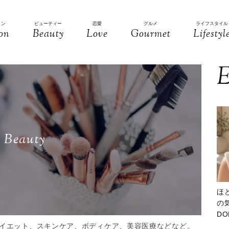
ョン
ビューティー
恋愛
グルメ
ライフスタイル
on
Beauty
Love
Gourmet
Lifestyl
E
Beauty
ほ
の気
D
大
イエット、スキンケア、ボディケア、美容医療などなど。