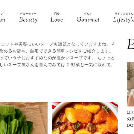
ョン
ビューティー
恋愛
グルメ
ライフスタイル
on
Beauty
Love
Gourmet
Lifestyl
E
イエットや美容にいいスープも話題となっていますよね。 4
が飲めるお店や、自宅でできる簡単レシピをご紹介します。
っていう子におすすめなのが温かいスープです。 ちょっと
しいスープ屋さんを選んでみては？ 野菜も一気に取れて、
ほ
の気
D
大