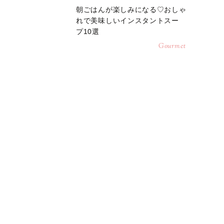
朝ごはんが楽しみになる♡おしゃ
れで美味しいインスタントスー
プ10選
Gourmet