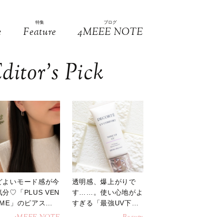
特集
ブログ
e
Feature
4MEEE NOTE
ditor’s Pick
どよいモード感が今
透明感、爆上がりで
分♡「PLUS VEN
す……。使い心地がよ
OME」のピアスが
すぎる「最強UV下
活躍
地」