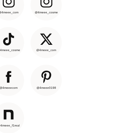
@4meee_com
@4meee_cosme
4meee_cosme
@4meee_com
@4meeecom
@4meee0198
4meee_f1real