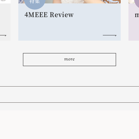
特集
4MEEE Review
more