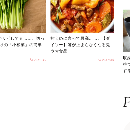
でリピしてる……。切っ
控えめに言って最高……。【ダ
けの「小松菜」の簡単
イソー】箸が止まらなくなる鬼
ウマ食品
収
Gourmet
Gourmet
持
する
ー
F