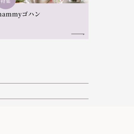
特集
mammyゴハン