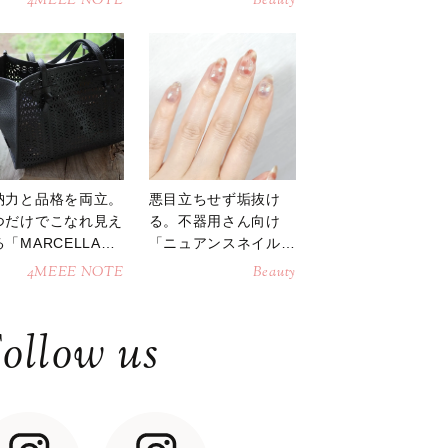
4MEEE NOTE
Beauty
納力と品格を両立。
悪目立ちせず垢抜け
つだけでこなれ見え
る。不器用さん向け
「MARCELLAト
「ニュアンスネイル」
トバッグ」
のやり方
4MEEE NOTE
Beauty
ollow us