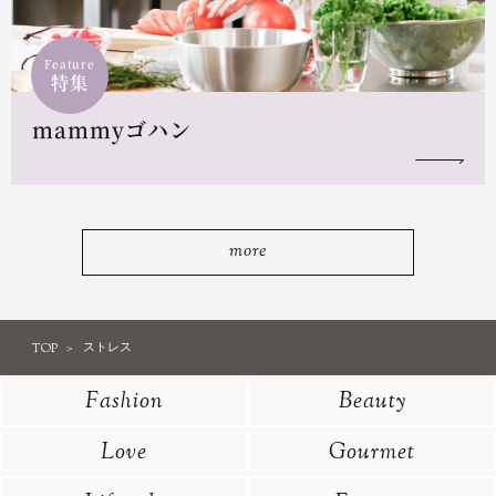
Feature
特集
mammyゴハン
more
TOP
ストレス
Fashion
Beauty
Love
Gourmet