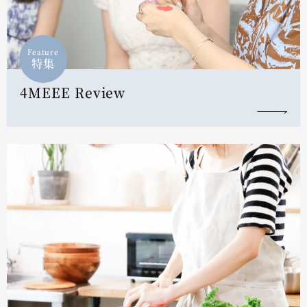
Feature
特集
4MEEE Review