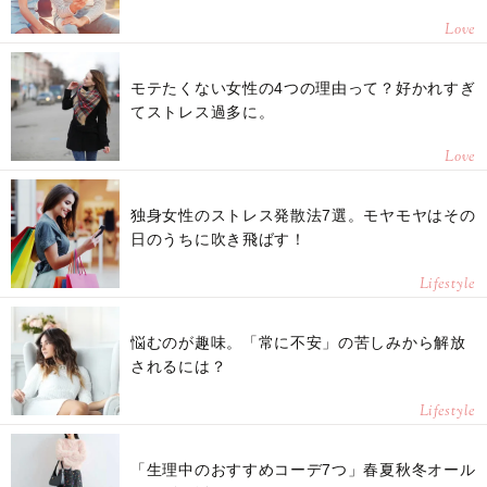
Love
モテたくない女性の4つの理由って？好かれすぎ
てストレス過多に。
Love
独身女性のストレス発散法7選。モヤモヤはその
日のうちに吹き飛ばす！
Lifestyle
悩むのが趣味。「常に不安」の苦しみから解放
されるには？
Lifestyle
「生理中のおすすめコーデ7つ」春夏秋冬オール