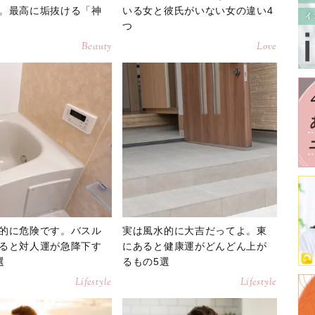
。最高に垢抜ける「神
いる女と彼氏がいない女の違い4
つ
Beauty
Love
的に危険です。バスル
実は風水的に大吉だってよ。東
ると対人運が急降下す
にあると健康運がどんどん上が
選
るもの5選
Lifestyle
Lifestyle