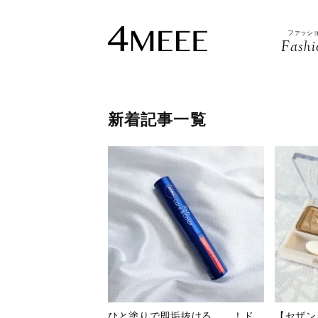
ファッシ
Fashi
新着記事一覧
ひと塗りで即垢抜ける……！ド
【セザン