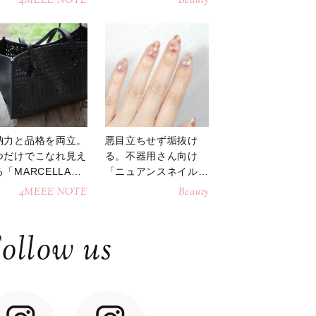
4MEEE NOTE
Beauty
納力と品格を両立。
悪目立ちせず垢抜け
つだけでこなれ見え
る。不器用さん向け
「MARCELLAト
「ニュアンスネイル」
トバッグ」
のやり方
4MEEE NOTE
Beauty
ollow us