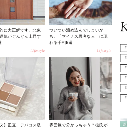
K
的に大正解です。北東
ついつい溜め込んでしまいが
運気がぐんぐん上昇す
ち。「マイナス思考な人」に現
選
れる手相5選
Lifestyle
Lifestyle
ヌ】正直、デパコス級
雰囲気で分かっちゃう？彼氏が