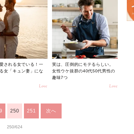
愛される女でいる！一
実は、圧倒的にモテるらしい。
る女「キュン妻」にな
女性ウケ抜群の40代50代男性の
趣味7つ
Love
Love
9
250
251
次へ
250/624