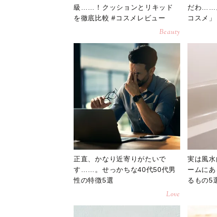
級……！クッションとリキッド
だわ……
を徹底比較 #コスメレビュー
コスメ」
Beauty
正直、かなり近寄りがたいで
実は風水
す……。せっかちな40代50代男
ームにあ
性の特徴5選
るもの5
Love