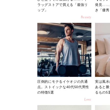
ラッグストアで買える「最強リ
発見……
ップ」
き「優秀
Beauty
圧倒的にモテるイケオジの共通
実は風水
点。ストイックな40代50代男性
あると勝
の特徴5選
るもの5
Love