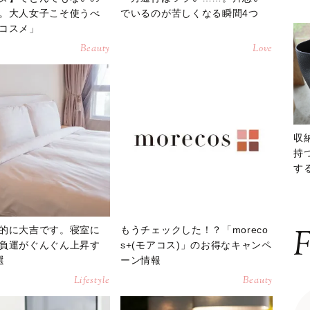
。大人女子こそ使うべ
でいるのが苦しくなる瞬間4つ
コスメ」
Beauty
Love
収
持
する
ー
的に大吉です。寝室に
もうチェックした！？「moreco
F
負運がぐんぐん上昇す
s+(モアコス)」のお得なキャンペ
選
ーン情報
Lifestyle
Beauty