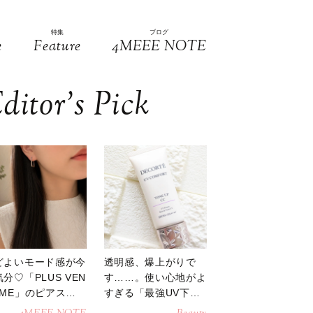
特集
ブログ
e
Feature
4MEEE NOTE
ditor’s Pick
どよいモード感が今
透明感、爆上がりで
分♡「PLUS VEN
す……。使い心地がよ
OME」のピアスが
すぎる「最強UV下
活躍
地」