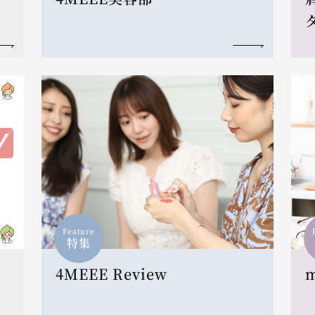
Feature
特集
4MEEE Review