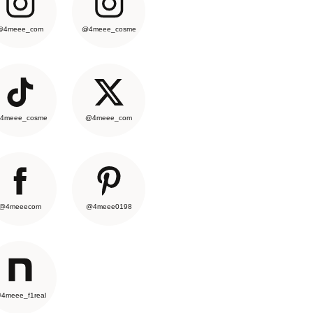
@4meee_com
@4meee_cosme
4meee_cosme
@4meee_com
@4meeecom
@4meee0198
4meee_f1real