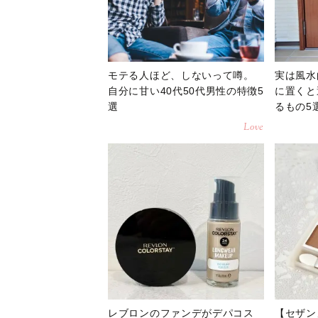
モテる人ほど、しないって噂。
実は風水
自分に甘い40代50代男性の特徴5
に置くと
選
るもの5
Love
レブロンのファンデがデパコス
【セザン