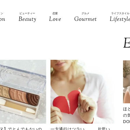
ョン
ビューティー
恋愛
グルメ
ライフスタイル
on
Beauty
Love
Gourmet
Lifestyl
E
ほ
の気
D
大
ヌ】でとんでもないの
一方通行はツラい……。片思い