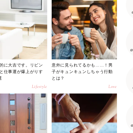
@
的に大吉です。リビン
意外に見られてるかも……！男
と仕事運が爆上がりす
子がキュンキュンしちゃう行動
選
とは？
Lifestyle
Love
@