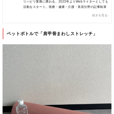
リハビリ業務に携わる。2023年よりWebライターとしても
活動をスタート。医療・健康・介護・美容分野の記事執筆
を中心に活動中。
続きを見る
記事を読んだ方が、からだに関する情報を正しく理解し、
明日からの行動を変える後押しができるような文章を心が
けています♪
ペットボトルで「肩甲骨まわしストレッチ」
原田ゆうか プロフィールへ