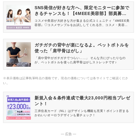
SNS発信が好きな方へ、限定モニターに参加で
きるチャンスも！【4MEEE美容部】部員募集
中
コスメや美容が大好きな方が集まる公式コミュニティ『4MEEE美
容部』♡コスメサンプルをお試ししてくれる方、コスメ・美容情報
を一緒に発信してくれる方を募集しています！
ガチガチの背中が楽になるよ。ペットボトルを
使った「肩甲骨はがし」
「肩や背中がガチガチでつらい……」 そんな方にぴったりなの
が、ペットボトルを使った肩甲骨はがしストレッチです♪
※表示価格は記事執筆時点の価格です。現在の価格については各サイトでご確認くださ
い。
新規入会＆条件達成で最大23,000円相当プレゼ
ント！
三井住友カード（NL）はデザインも機能も充実！ポイント貯まる
かわいいオーロラデザインも要チェック！
― 広告 ―