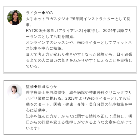
ライター◆AYA
大手ホットヨガスタジオで6年間インストラクターとして従
事。
RYT200(全米ヨガアライアンス)を取得し、2024年以降フリ
ーランスとして活動を開始。
オンラインでのレッスンや、webライターとしてフィットネ
ス記事を中心に執筆。
ヨガで考え方が変わり生きやすくなった経験から、日々頑張
る全ての人にヨガの良さをわかりやすく伝えることを目指し
ている。
監修◆原田ゆうか
理学療法士免許取得後、総合病院や整形外科クリニックでリ
ハビリ業務に携わる。2023年よりWebライターとしても活
動をスタート。医療・健康・介護・美容分野の記事執筆を中
心に活動中。
記事を読んだ方が、からだに関する情報を正しく理解し、明
日からの行動を変える後押しができるような文章を心がけて
います♪