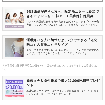
SNS発信が好きな方へ、限定モニターに参加で
きるチャンスも！【4MEEE美容部】部員募集
中
コスメや美容が大好きな方が集まる公式コミュニティ『4MEEE美
容部』♡コスメサンプルをお試ししてくれる方、コスメ・美容情報
を一緒に発信してくれる方を募集しています！
運動嫌いな人に朗報だよ。2分でできる「老化
防止」の簡単エクササイズ
最近、つまずきやすくなった気がする……。 そんな方におすすめ
なのが、2分でできる「かかと上げエクササイズ」です♪
※表示価格は記事執筆時点の価格です。現在の価格については各サイトでご確認くださ
い。
新規入会＆条件達成で最大23,000円相当プレゼ
ント！
三井住友カード（NL）はデザインも機能も充実！ポイント貯まる
かわいいオーロラデザインも要チェック！