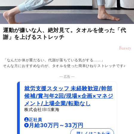
運動が嫌いな人、絶対見て。タオルを使った「代
謝」を上げるストレッチ
Beauty
「なんだか体が重だるい、代謝が落ちている気がする……」
そんな方におすすめなのが、タオルを使った簡単ひねりストレッチです♪
― 広告 ―
就労支援スタッフ 未経験歓迎/幹部
候補/賞与年2回/現場×企画×マネジ
メント/上場企業/転勤なし
株式会社IBIS東海
正社員
月給30万円～33万円
詳しくはこちら