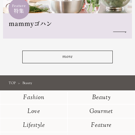
Feature
特集
mammyゴハン
more
TOP
Beauty
Fashion
Beauty
Love
Gourmet
Lifestyle
Feature