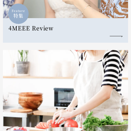
Feature
特集
4MEEE Review