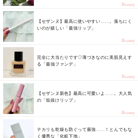
Beauty
【セザンヌ】最高に使いやすい……。落ちにく
いのが嬉しい「最強リップ」
Beauty
完全に大当たりです♡薄づきなのに美肌見えす
る「最強ファンデ」
Beauty
【セザンヌ新色】最高に可愛いよ……。大人気
の「垢抜けリップ」
Beauty
テカリも乾燥も防ぐって最強……！とんでもな
く優秀な「化粧下地」