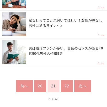
Love
脈なしってこと気付いてほしい！女性が脈なし
男性に送るサイン4つ
Love
実は隠れファンが多い。言葉のセンスがある40
代50代男性の特徴5選
Love
前へ
20
21
22
次へ
21/141