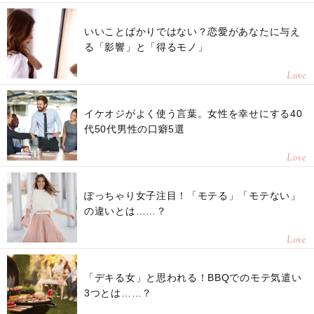
いいことばかりではない？恋愛があなたに与え
る「影響」と「得るモノ」
Love
イケオジがよく使う言葉。女性を幸せにする40
代50代男性の口癖5選
Love
ぽっちゃり女子注目！「モテる」「モテない」
の違いとは……？
Love
「デキる女」と思われる！BBQでのモテ気遣い
3つとは……？