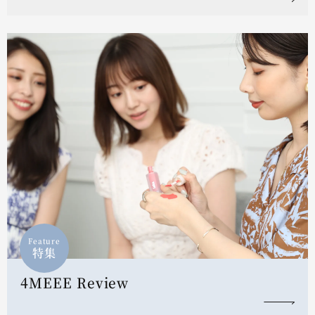
Feature
特集
4MEEE Review