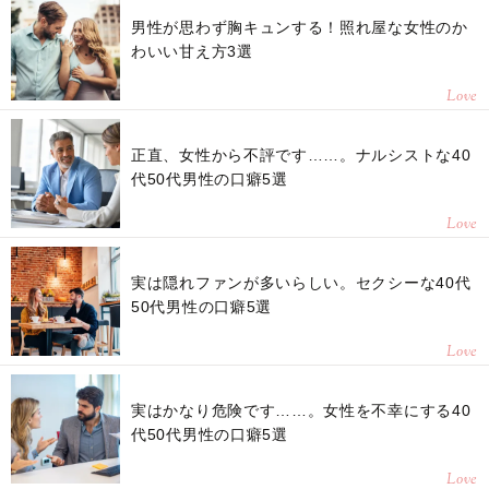
男性が思わず胸キュンする！照れ屋な女性のか
わいい甘え方3選
Love
正直、女性から不評です……。ナルシストな40
代50代男性の口癖5選
Love
実は隠れファンが多いらしい。セクシーな40代
50代男性の口癖5選
Love
実はかなり危険です……。女性を不幸にする40
代50代男性の口癖5選
Love