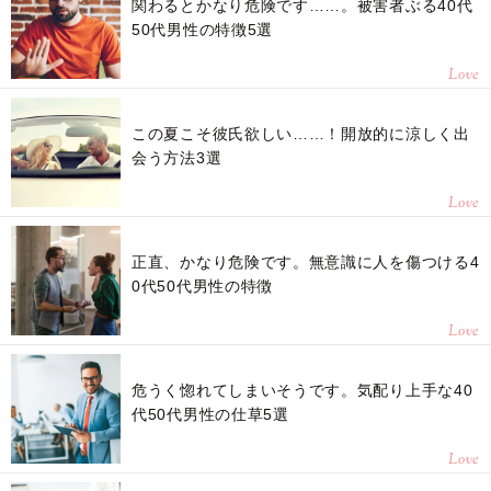
関わるとかなり危険です……。被害者ぶる40代
50代男性の特徴5選
Love
この夏こそ彼氏欲しい……！開放的に涼しく出
会う方法3選
Love
正直、かなり危険です。無意識に人を傷つける4
0代50代男性の特徴
Love
危うく惚れてしまいそうです。気配り上手な40
代50代男性の仕草5選
Love