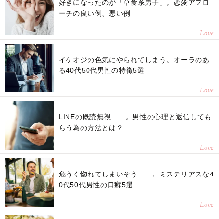
好きになったのが「草食系男子」。恋愛アプロ
ーチの良い例、悪い例
Love
イケオジの色気にやられてしまう。オーラのあ
る40代50代男性の特徴5選
Love
LINEの既読無視……。男性の心理と返信しても
らう為の方法とは？
Love
危うく惚れてしまいそう……。ミステリアスな4
0代50代男性の口癖5選
Love