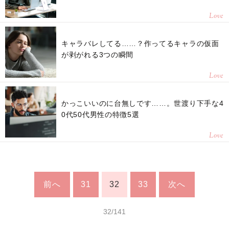
Love
キャラバレしてる……？作ってるキャラの仮面
が剥がれる3つの瞬間
Love
かっこいいのに台無しです……。世渡り下手な4
0代50代男性の特徴5選
Love
前へ
31
32
33
次へ
32/141