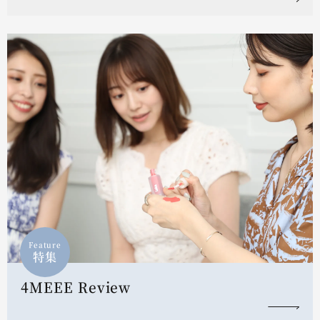
Feature
特集
4MEEE Review