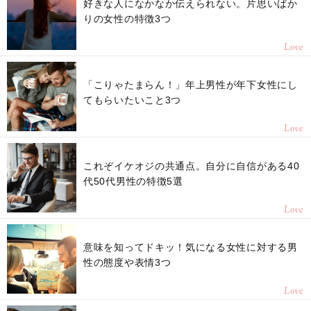
好きな人になかなか伝えられない。片思いばか
りの女性の特徴3つ
Love
「こりゃたまらん！」年上男性が年下女性にし
てもらいたいこと3つ
Love
これぞイケオジの共通点。自分に自信がある40
代50代男性の特徴5選
Love
意味を知ってドキッ！気になる女性に対する男
性の態度や表情3つ
Love