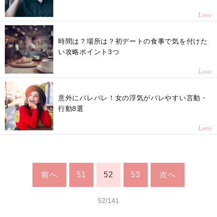
Love
時間は？場所は？初デートの食事で気を付けた
い攻略ポイント3つ
Love
意外にバレバレ！女の浮気がバレやすい言動・
行動8選
Love
前へ
51
52
53
次へ
52/141