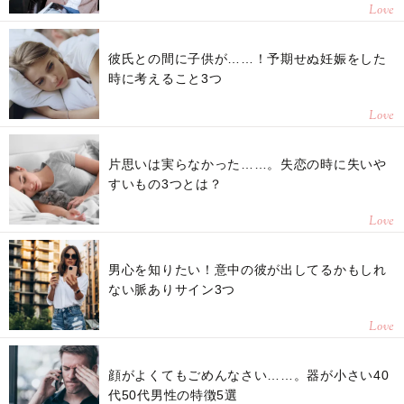
Love
彼氏との間に子供が……！予期せぬ妊娠をした
時に考えること3つ
Love
片思いは実らなかった……。失恋の時に失いや
すいもの3つとは？
Love
男心を知りたい！意中の彼が出してるかもしれ
ない脈ありサイン3つ
Love
顔がよくてもごめんなさい……。器が小さい40
代50代男性の特徴5選