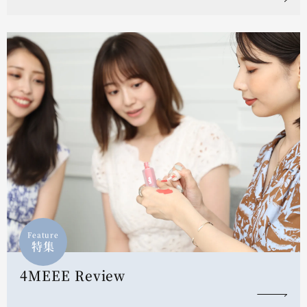
Feature
特集
4MEEE Review