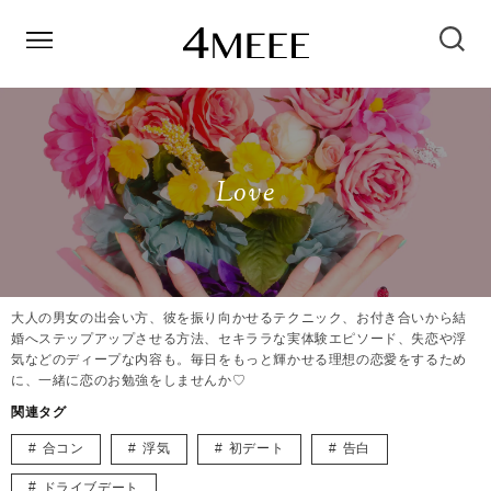
Love
大人の男女の出会い方、彼を振り向かせるテクニック、お付き合いから結
婚へステップアップさせる方法、セキララな実体験エピソード、失恋や浮
気などのディープな内容も。毎日をもっと輝かせる理想の恋愛をするため
に、一緒に恋のお勉強をしませんか♡
関連タグ
合コン
浮気
初デート
告白
ドライブデート