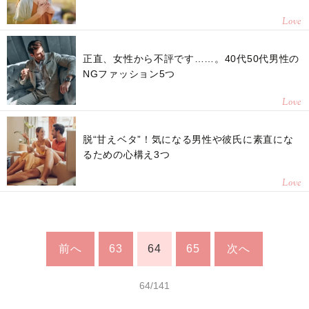
Love
正直、女性から不評です……。40代50代男性の
NGファッション5つ
Love
脱“甘えベタ”！気になる男性や彼氏に素直にな
るための心構え3つ
Love
前へ
63
64
65
次へ
64/141