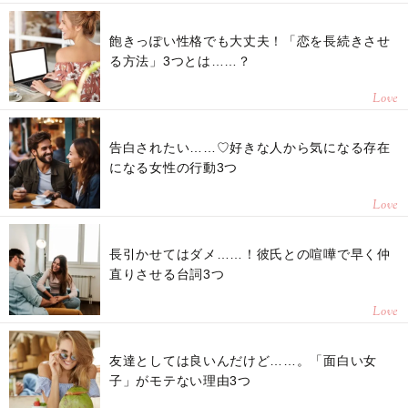
飽きっぽい性格でも大丈夫！「恋を長続きさせ
る方法」3つとは……？
Love
告白されたい……♡好きな人から気になる存在
になる女性の行動3つ
Love
長引かせてはダメ……！彼氏との喧嘩で早く仲
直りさせる台詞3つ
Love
友達としては良いんだけど……。「面白い女
子」がモテない理由3つ