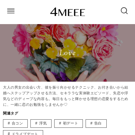
Love
大人の男女の出会い方、彼を振り向かせるテクニック、お付き合いから結
婚へステップアップさせる方法、セキララな実体験エピソード、失恋や浮
気などのディープな内容も。毎日をもっと輝かせる理想の恋愛をするため
に、一緒に恋のお勉強をしませんか♡
関連タグ
合コン
浮気
初デート
告白
ドライブデート