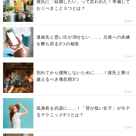
彼氏に「結婚したい」って言われた！準備して
おくべきこと３つとは？
Love
連絡先と思い出が消せない……。元彼への未練
を断ち切る3つの秘策
Love
別れてから後悔しないために……！彼氏と乗り
越えるべき倦怠期3つ
Love
低身長を武器に……！「背が低い女子」がモテ
るテクニック3つとは？
Love