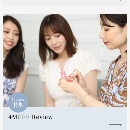
Feature
特集
4MEEE Review