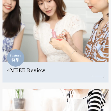
Feature
特集
4MEEE Review