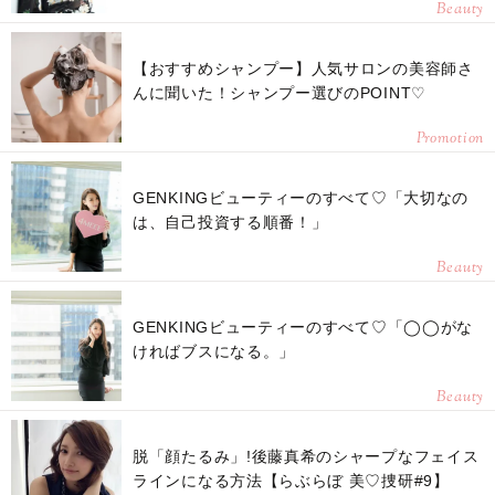
Beauty
【おすすめシャンプー】人気サロンの美容師さ
んに聞いた！シャンプー選びのPOINT♡
Promotion
GENKINGビューティーのすべて♡「大切なの
は、自己投資する順番！」
Beauty
GENKINGビューティーのすべて♡「◯◯がな
ければブスになる。」
Beauty
脱「顔たるみ」!後藤真希のシャープなフェイス
ラインになる方法【らぶらぼ 美♡捜研#9】