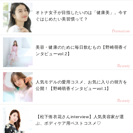
オトナ女子が目指したいのは「健康美」。今す
ぐはじめたい美習慣って？
Promotion
美容・健康のために毎日飲むもの【野崎萌香イ
ンタビューvol.2】
Beauty
人気モデルの愛用コスメ、お気に入りの韓方を
公開！【野崎萌香インタビューvol.1】
Beauty
【松下侑衣花さんinterview】人気美容家が選
ぶ、ボディケア用ベストコスメ♡