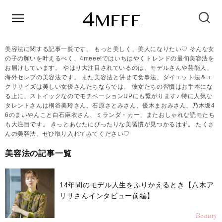
美容法に関する記事一覧です。 もっと美しく、美人になりたい♡ そんな女
の子の願いを叶えるべく、4meee!ではいちはやくトレンドの最旬美容法を
お届けしています。 やはり大注目されているのは、モデルさんや芸能人、
海外セレブの美容法です。 また美容法と併せて食事法、ダイエット法＆エ
クササイズは美しい女優さんたちならでは。 彼女たちの習慣はお手本にな
る上に、ストイックなのでモチベーションUPにも繋がります♪ 特に人気な
タレントさんは桐谷美玲さん、石原さとみさん、優木まおみさん、乃木坂4
6のまいやんこと白石麻衣さん、ミランダ・カー、またおしゃれな読モたち
も大注目です。 きっとあなたにぴったりな美習慣が見つかるはず。 たくさ
んの美容法、ぜひ取り入れてみてください♡
美容法の記事一覧
14年間のモデル人生をふりかえるとき【八木ア
リサさんインタビュー前編】
Beauty