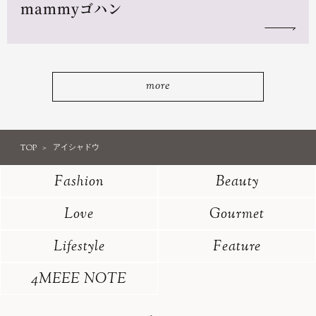
mammyゴハン
more
TOP
アイシャドウ
Fashion
Beauty
Love
Gourmet
Lifestyle
Feature
4MEEE NOTE