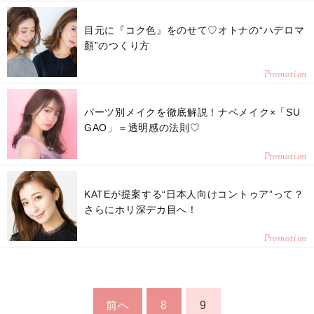
目元に『コク色』をのせて♡オトナの“ハデロマ
顏”のつくり方
Promotion
パーツ別メイクを徹底解説！ナベメイク×「SU
GAO」＝透明感の法則♡
Promotion
KATEが提案する“日本人向けコントゥア”って？
さらにホリ深デカ目へ！
Promotion
前へ
8
9