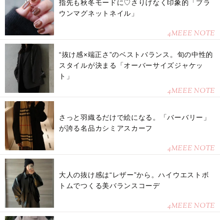
指先も秋冬モードに♡さりげなく印象的「ブラ
ウンマグネットネイル」
4MEEE NOTE
“抜け感×端正さ”のベストバランス。旬の中性的
スタイルが決まる「オーバーサイズジャケッ
ト」
4MEEE NOTE
さっと羽織るだけで絵になる。「バーバリー」
が誇る名品カシミアスカーフ
4MEEE NOTE
大人の抜け感は“レザー”から。ハイウエストボ
トムでつくる美バランスコーデ
4MEEE NOTE