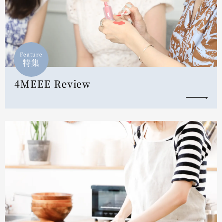
Feature
特集
4MEEE Review