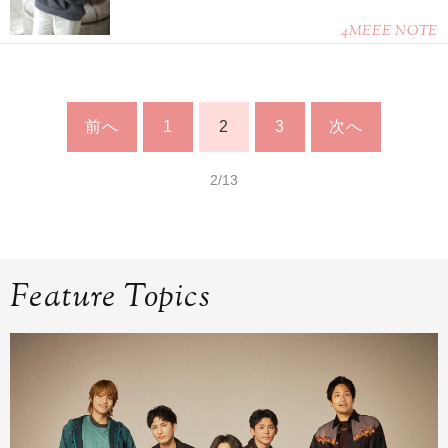
4MEEE NOTE
前へ
1
2
3
次へ
2/13
Feature Topics