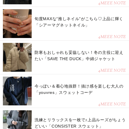
4MEEE NOTE
旬度MAXな“推しネイル”がこちら♡上品に輝く
「シアーマグネットネイル」
4MEEE NOTE
防寒もおしゃれも妥協しない！冬の主役に迎え
たい「SAVE THE DUCK」中綿ジャケット
4MEEE NOTE
今っぽい＆着心地抜群！抜け感を楽しむ大人の
「youvres」スウェットコーデ
4MEEE NOTE
洗練とリラックスを一枚で♪上品ルーズがちょう
どいい「CONSISTER スウェット」