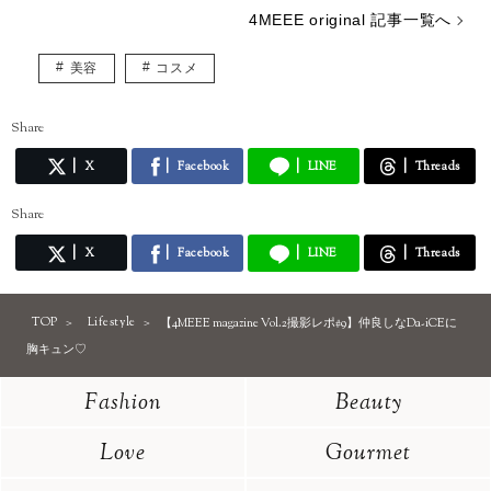
4MEEE original 記事一覧へ
美容
コスメ
Share
X
Facebook
LINE
Threads
Share
X
Facebook
LINE
Threads
TOP
Lifestyle
【4MEEE magazine Vol.2撮影レポ#9】仲良しなDa-iCEに
胸キュン♡
Fashion
Beauty
Love
Gourmet