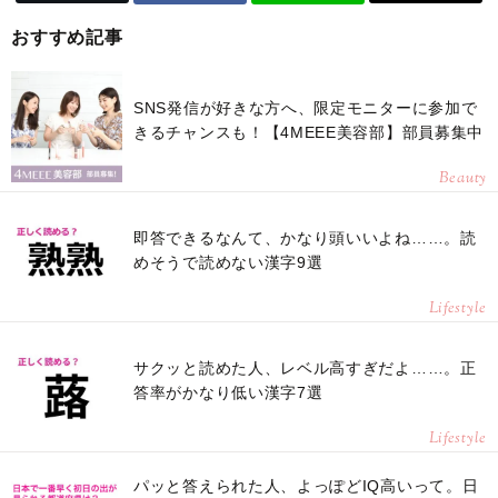
おすすめ記事
SNS発信が好きな方へ、限定モニターに参加で
きるチャンスも！【4MEEE美容部】部員募集中
Beauty
即答できるなんて、かなり頭いいよね……。読
めそうで読めない漢字9選
Lifestyle
サクッと読めた人、レベル高すぎだよ……。正
答率がかなり低い漢字7選
Lifestyle
パッと答えられた人、よっぽどIQ高いって。日