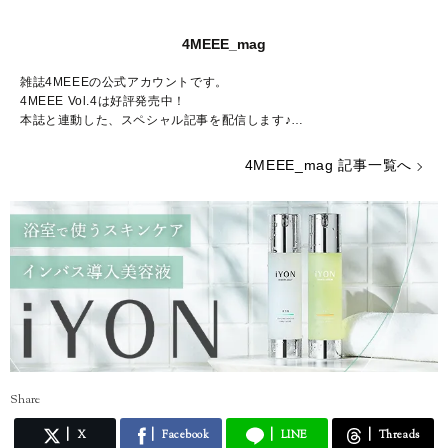
4MEEE_mag
雑誌4MEEEの公式アカウントです。
4MEEE Vol.4は好評発売中！
本誌と連動した、スペシャル記事を配信します♪
Amazon販売ページはこちらから：
https://www.amazon.co.jp/dp/4073
4MEEE_mag 記事一覧へ
405004/
Share
X
Facebook
LINE
Threads