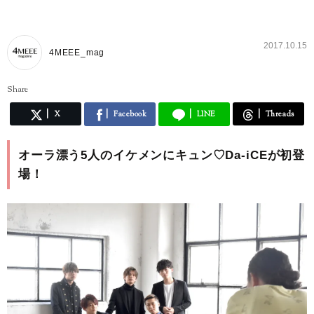
2017.10.15
4MEEE_mag
Share
X
Facebook
LINE
Threads
オーラ漂う5人のイケメンにキュン♡Da-iCEが初登
場！