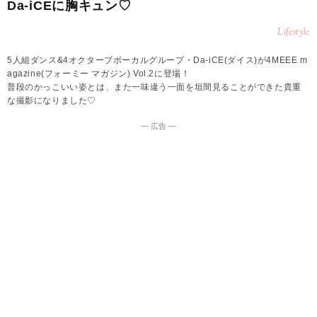
Da-iCEに胸キュン♡
Lifestyle
5人組ダンス&4オクターブボーカルグループ・Da-iCE(ダイス)が4MEEE m
agazine(フォーミー マガジン) Vol.2に登場！
普段のかっこいい姿とは、また一味違う一面を垣間見ることができた貴重
な撮影になりました♡
― 広告 ―