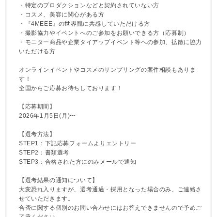
・特定のプロダクションなどと契約されていない方
・コスメ、美容に関心がある方
・『4MEEE』の世界観に共感していただける方
・撮影協力やイベントへのご参加をお願いできる方（応募制）
・モニター商品や企業タイアップイベント等への参加、拡散に協力
いただける方
オンラインイベントやコスメのサンプリングの案件相談もありま
す！
全国からご応募お待ちしております！
【応募期間】
2026年1月5日(月)〜
【選考方法】
STEP1：下記応募フォームよりエントリー
STEP2：書類選考
STEP3：合格された方にのみメールで通知
【選考結果の通知について】
大変恐れ入りますが、選考通過・採用となった場合のみ、ご連絡さ
せていただきます。
合否に関する個別のお問い合わせにはお答えできませんので予めご
了承ください。