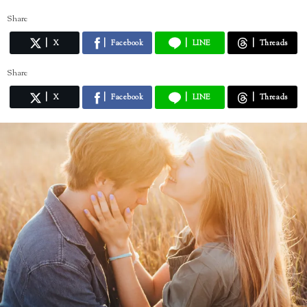
Share
X
Facebook
LINE
Threads
Share
X
Facebook
LINE
Threads