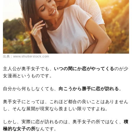
出典：www.shutterstock.com
主人公が奥手女子でも、
いつの間にか恋がやってくる
のが少
女漫画というものです。
自分から何もしなくても、
向こうから勝手に恋が訪れる
。
奥手女子にとっては、これほど都合の良いことはありません
し、そんな展開が現実なら羨ましい限りですよね。
しかし、実際に恋が訪れるのは、奥手女子の所ではなく、
積
極的な女子の所
なんです。