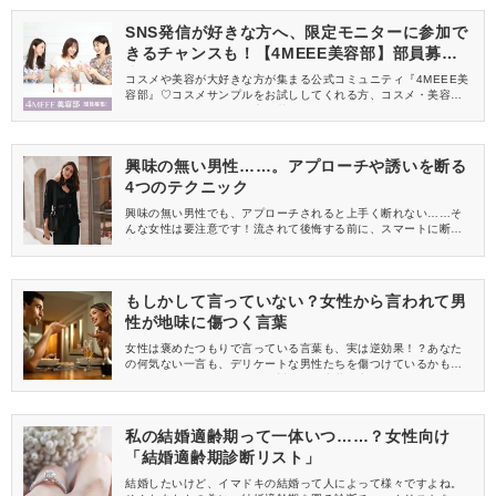
SNS発信が好きな方へ、限定モニターに参加で
きるチャンスも！【4MEEE美容部】部員募集
中
コスメや美容が大好きな方が集まる公式コミュニティ『4MEEE美
容部』♡コスメサンプルをお試ししてくれる方、コスメ・美容情報
を一緒に発信してくれる方を募集しています！
興味の無い男性……。アプローチや誘いを断る
4つのテクニック
興味の無い男性でも、アプローチされると上手く断れない……そ
んな女性は要注意です！流されて後悔する前に、スマートに断る
方法を覚えましょう♪興味の無い男性からの誘いを、きっちり断れ
るテクニックを身に着け、ご自身の望む恋愛をしましょう。
もしかして言っていない？女性から言われて男
性が地味に傷つく言葉
女性は褒めたつもりで言っている言葉も、実は逆効果！？あなた
の何気ない一言も、デリケートな男性たちを傷つけているかもし
れません。モテたいなら、絶対にあの言葉は言っちゃダメ！男性
が地味に傷つく言葉を知って、言わないように注意しましょう。
私の結婚適齢期って一体いつ……？女性向け
「結婚適齢期診断リスト」
結婚したいけど、イマドキの結婚って人によって様々ですよね。