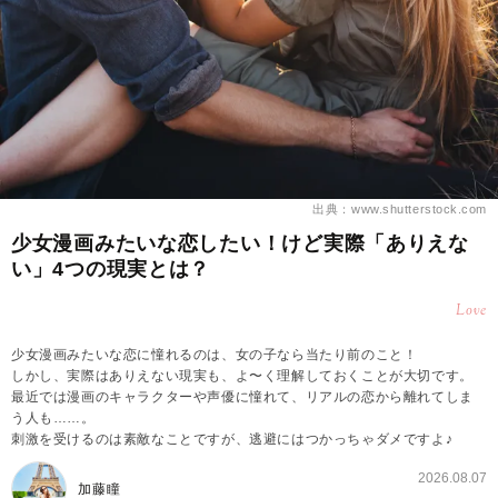
出典：www.shutterstock.com
少女漫画みたいな恋したい！けど実際「ありえな
い」4つの現実とは？
Love
少女漫画みたいな恋に憧れるのは、女の子なら当たり前のこと！
しかし、実際はありえない現実も、よ〜く理解しておくことが大切です。
最近では漫画のキャラクターや声優に憧れて、リアルの恋から離れてしま
う人も……。
刺激を受けるのは素敵なことですが、逃避にはつかっちゃダメですよ♪
2026.08.07
加藤瞳