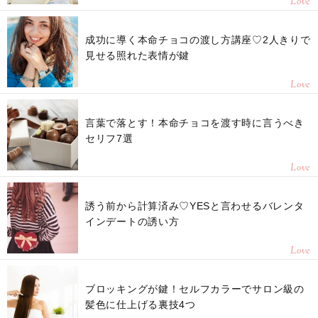
Love
成功に導く本命チョコの渡し方講座♡2人きりで
見せる照れた表情が鍵
Love
言葉で落とす！本命チョコを渡す時に言うべき
セリフ7選
Love
誘う前から計算済み♡YESと言わせるバレンタ
インデートの誘い方
Love
ブロッキングが鍵！セルフカラーでサロン級の
髪色に仕上げる裏技4つ