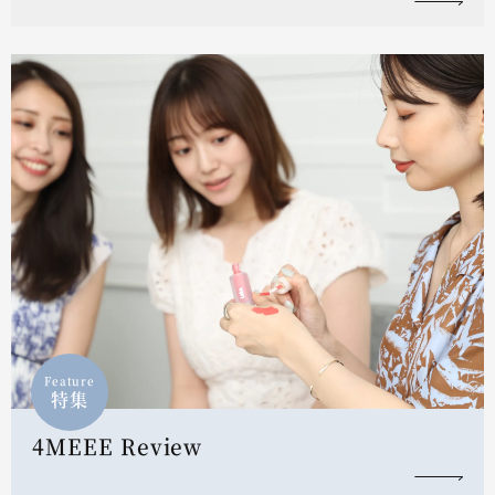
Feature
特集
4MEEE Review