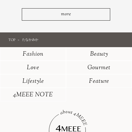
more
TOP
たなかみか
Fashion
Beauty
Love
Gourmet
Lifestyle
Feature
4MEEE NOTE