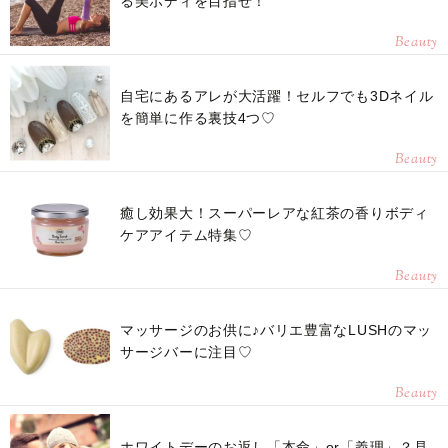
る美ボディを目指せ！
Beauty
自宅にあるアレが大活躍！セルフでも3Dネイル
を簡単に作る裏技4つ♡
Beauty
癒し効果大！スーパーレアな紅茶の香りボディ
ケアアイテム特集♡
Beauty
マッサージのお供に♪バリエ豊富なLUSHのマッ
サージバーに注目♡
Beauty
ホワイトデーのお返し「本命」or「義理」？見