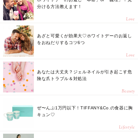
分ける方法教えます！
Love
あざと可愛くが効果大♡ホワイトデーのお返し
をおねだりするコツ6つ
Love
あなたは大丈夫？ジェルネイルが引き起こす危
険な爪トラブル＆対処法
Beauty
ぜ〜んぶ1万円以下！TIFFANY&Co.の食器に胸
キュン♡
Lifestyle