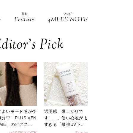
特集
ブログ
e
Feature
4MEEE NOTE
ditor’s Pick
どよいモード感が今
透明感、爆上がりで
分♡「PLUS VEN
す……。使い心地がよ
OME」のピアスが
すぎる「最強UV下
活躍
地」