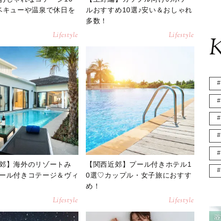
ベキューや温泉で休日を
ルおすすめ10選♪安い＆おしゃれ
多数！
Lifestyle
Lifestyle
K
郊】海外のリゾートみ
【関西近郊】プール付きホテル1
ール付きコテージ＆ヴィ
0選♡カップル・女子旅におすす
め！
Lifestyle
Lifestyle