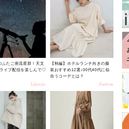
のふたご座流星群！天文
【秋編】ホテルランチ向きの服
ライブ配信を楽しんで♡
装おすすめ12選♪30代40代に似
合うコーデとは？
Lifestyle
Fashion