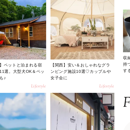
収
持
】ペットと泊まれる宿
【関西】安い＆おしゃれなグラ
する
11選。大型犬OK＆ペッ
ンピング施設10選♡カップルや
ー
も♪
女子会に
Lifestyle
Lifestyle
F