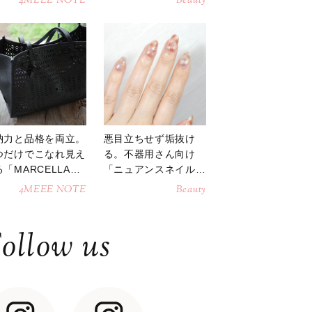
4MEEE NOTE
Beauty
納力と品格を両立。
悪目立ちせず垢抜け
つだけでこなれ見え
る。不器用さん向け
「MARCELLAト
「ニュアンスネイル」
トバッグ」
のやり方
4MEEE NOTE
Beauty
ollow us