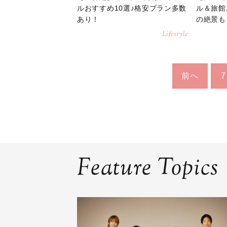
ルおすすめ10選♪格安プラン多数
ル＆旅館
あり！
の絶景も
Lifestyle
前へ
7
Feature Topics