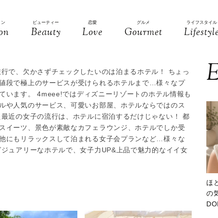
ョン
ビューティー
恋愛
グルメ
ライフスタイル
on
Beauty
Love
Gourmet
Lifestyl
E
旅行で、欠かさずチェックしたいのは泊まるホテル！ ちょっ
値段で極上のサービスが受けられるホテルまで…様々なプ
います。 4meee!ではディズニーリゾートのホテル情報も
ルや人気のサービス、可愛いお部屋、ホテルならではのス
た最近の女子の流行は、ホテルに宿泊するだけじゃない！ 都
スイーツ、景色が素敵なカフェラウンジ、ホテルでしか受
他にもリラックスして泊まれる女子会プランなど…様々な
グジュアリーなホテルで、女子力UP&上品で魅力的なイイ女
ほ
の気
D
大