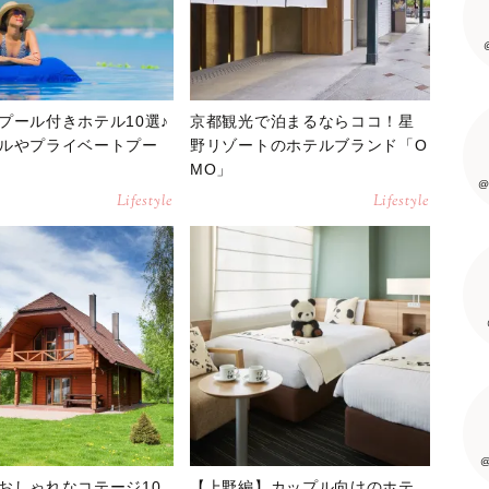
プール付きホテル10選♪
京都観光で泊まるならココ！星
ルやプライベートプー
野リゾートのホテルブランド「O
MO」
@
Lifestyle
Lifestyle
@
おしゃれなコテージ10
【上野編】カップル向けのホテ