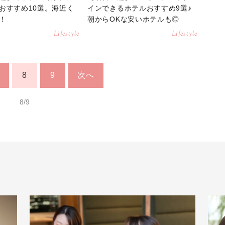
おすすめ10選。海近く
インできるホテルおすすめ9選♪
！
朝からOKな安いホテルも◎
Lifestyle
Lifestyle
8
9
次へ
8/9