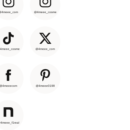
@4meee_com
@4meee_cosme
4meee_cosme
@4meee_com
@4meeecom
@4meee0198
4meee_f1real