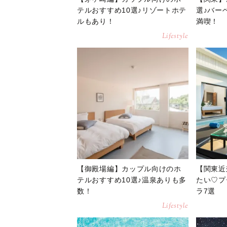
テルおすすめ10選♪リゾートホテ
選♪バー
ルもあり！
満喫！
Lifestyle
【御殿場編】カップル向けのホ
【関東近
テルおすすめ10選♪温泉ありも多
たい♡プ
数！
ラ7選
Lifestyle