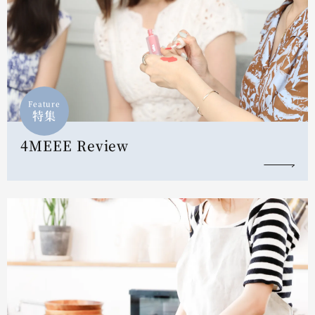
Feature
特集
4MEEE Review