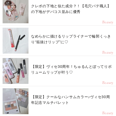
クレポの下地と似た成分？！【毛穴パテ職人】
の下地がデパコス並みに優秀
Beauty
なめらかに描けるリップライナーで輪郭くっき
り“垢抜けリップ”に♡
Beauty
【限定】ヴィセ30周年！ちゅるんとぽってりボ
リュームリップが叶う♡
Beauty
【限定】クールなハンサムカラー♪ヴィセ30周
年記念マルチパレット
Beauty