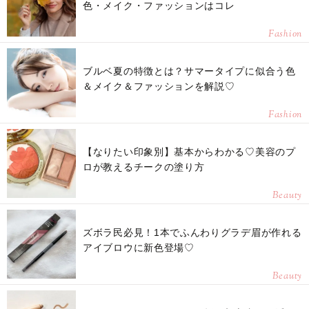
色・メイク・ファッションはコレ
Fashion
ブルベ夏の特徴とは？サマータイプに似合う色
＆メイク＆ファッションを解説♡
Fashion
【なりたい印象別】基本からわかる♡美容のプ
ロが教えるチークの塗り方
Beauty
ズボラ民必見！1本でふんわりグラデ眉が作れる
アイブロウに新色登場♡
Beauty