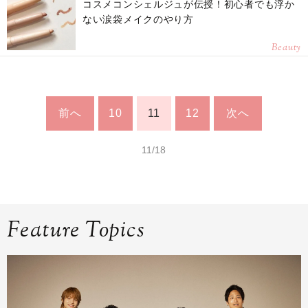
コスメコンシェルジュが伝授！初心者でも浮か
ない涙袋メイクのやり方
Beauty
前へ
10
11
12
次へ
11/18
Feature Topics