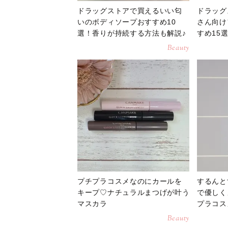
ドラッグストアで買えるいい匂
ドラッグ
いのボディソープおすすめ10
さん向け
選！香りが持続する方法も解説♪
すめ15
Beauty
プチプラコスメなのにカールを
するんと
キープ♡ナチュラルまつげが叶う
で優しく
マスカラ
プラコス
Beauty