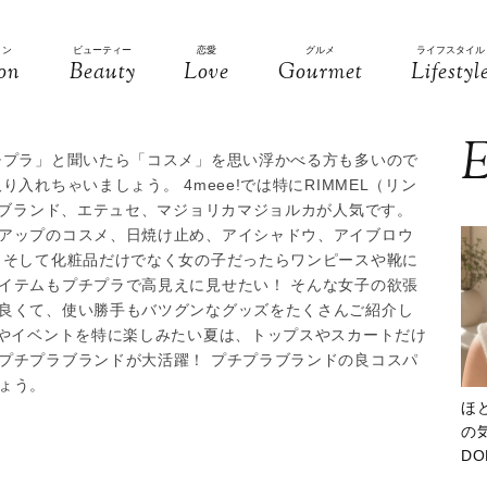
ョン
ビューティー
恋愛
グルメ
ライフスタイル
on
Beauty
Love
Gourmet
Lifestyl
E
チプラ」と聞いたら「コスメ」を思い浮かべる方も多いので
入れちゃいましょう。 4meee!では特にRIMMEL（リン
国ブランド、エテュセ、マジョリカマジョルカが人気です。
アップのコスメ、日焼け止め、アイシャドウ、アイブロウ
 そして化粧品だけでなく女の子だったらワンピースや靴に
イテムもプチプラで高見えに見せたい！ そんな女子の欲張
良くて、使い勝手もバツグンなグッズをたくさんご紹介し
デやイベントを特に楽しみたい夏は、トップスやスカートだけ
プチプラブランドが大活躍！ プチプラブランドの良コスパ
ょう。
ほ
の気
D
大