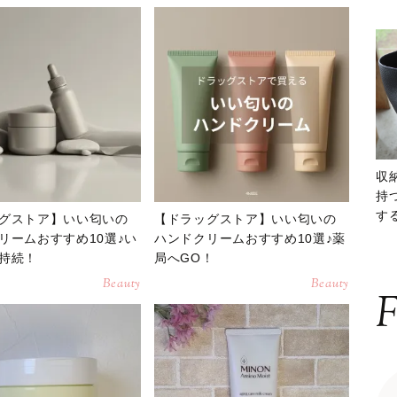
収
持
する
グストア】いい匂いの
【ドラッグストア】いい匂いの
ー
リームおすすめ10選♪い
ハンドクリームおすすめ10選♪薬
持続！
局へGO！
Beauty
Beauty
F