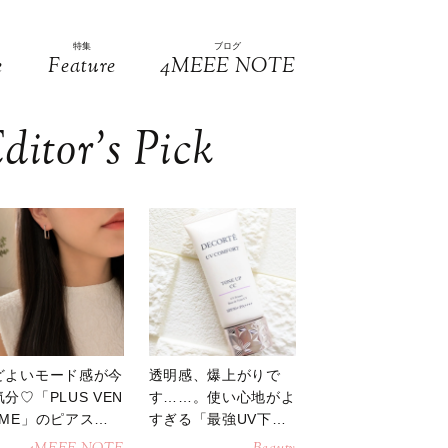
特集
ブログ
e
Feature
4MEEE NOTE
ditor’s Pick
どよいモード感が今
透明感、爆上がりで
分♡「PLUS VEN
す……。使い心地がよ
OME」のピアスが
すぎる「最強UV下
活躍
地」