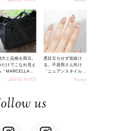
4MEEE NOTE
Beauty
納力と品格を両立。
悪目立ちせず垢抜け
つだけでこなれ見え
る。不器用さん向け
「MARCELLAト
「ニュアンスネイル」
トバッグ」
のやり方
4MEEE NOTE
Beauty
ollow us