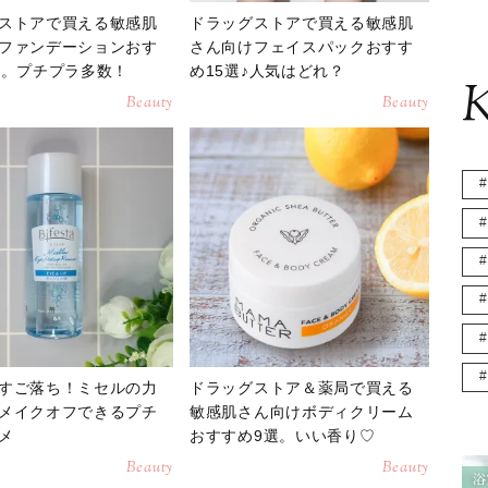
ストアで買える敏感肌
ドラッグストアで買える敏感肌
ファンデーションおす
さん向けフェイスパックおすす
選。プチプラ多数！
め15選♪人気はどれ？
K
Beauty
Beauty
すご落ち！ミセルの力
ドラッグストア＆薬局で買える
メイクオフできるプチ
敏感肌さん向けボディクリーム
メ
おすすめ9選。いい香り♡
Beauty
Beauty