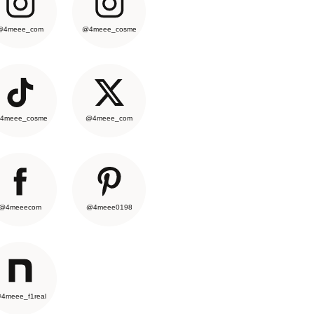
@4meee_com
@4meee_cosme
4meee_cosme
@4meee_com
@4meeecom
@4meee0198
4meee_f1real