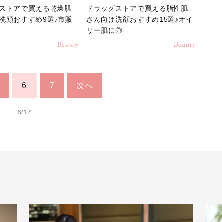
ストアで買える乾燥肌
ドラッグストアで買える脂性肌
洗顔おすすめ9選♪市販
さん向け洗顔おすすめ15選♪オイ
リー肌に◎
Beauty
Beauty
6
7
次へ
6/17