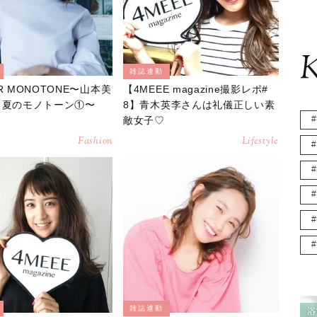
K
雑誌連動
R MONOTONE〜山本美
【4MEEE magazine撮影レポ#
 夏のモノトーン①〜
8】青木英李さんは礼儀正しい素
敵女子♡
Fashion
Lifestyle
雑誌連動