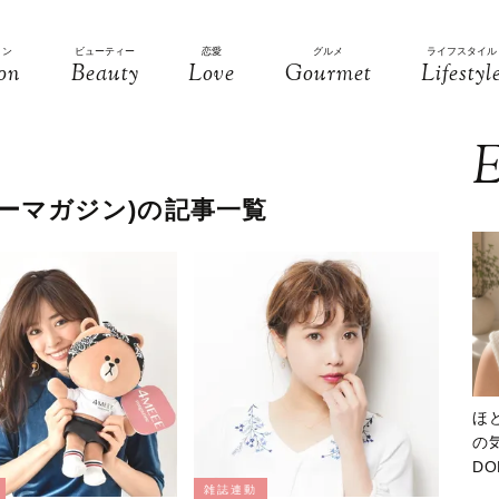
ョン
ビューティー
恋愛
グルメ
ライフスタイル
on
Beauty
Love
Gourmet
Lifestyl
E
ーミーマガジン)の記事一覧
ほ
の気
D
大
雑誌連動