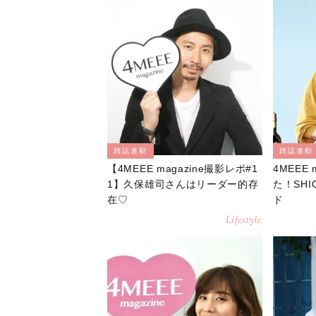
雑誌連動
雑誌連動
【4MEEE magazine撮影レポ#1
4MEEE
1】久保雄司さんはリーダー的存
た！SH
在♡
ド
Lifestyle