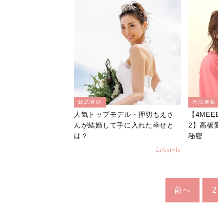
雑誌連動
雑誌連動
人気トップモデル・押切もえさ
【4MEE
んが結婚して手に入れた幸せと
2】高橋
は？
秘密
Lifestyle
前へ
2