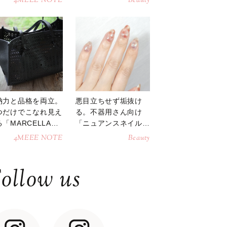
4MEEE NOTE
Beauty
納力と品格を両立。
悪目立ちせず垢抜け
つだけでこなれ見え
る。不器用さん向け
「MARCELLAト
「ニュアンスネイル」
トバッグ」
のやり方
4MEEE NOTE
Beauty
ollow us