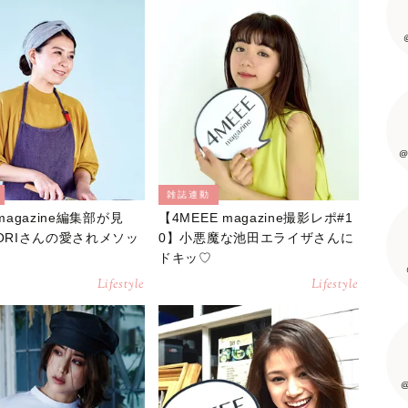
@
雑誌連動
 magazine編集部が見
【4MEEE magazine撮影レポ#1
IORIさんの愛されメソッ
0】小悪魔な池田エライザさんに
ドキッ♡
Lifestyle
Lifestyle
@