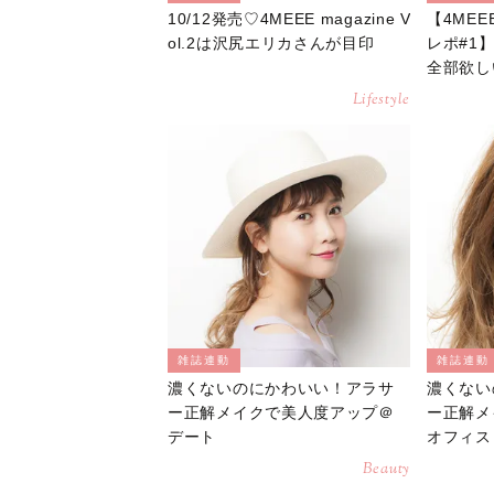
10/12発売♡4MEEE magazine V
【4MEEE
ol.2は沢尻エリカさんが目印
レポ#1
全部欲し
Lifestyle
雑誌連動
雑誌連動
濃くないのにかわいい！アラサ
濃くない
ー正解メイクで美人度アップ＠
ー正解メ
デート
オフィス
Beauty