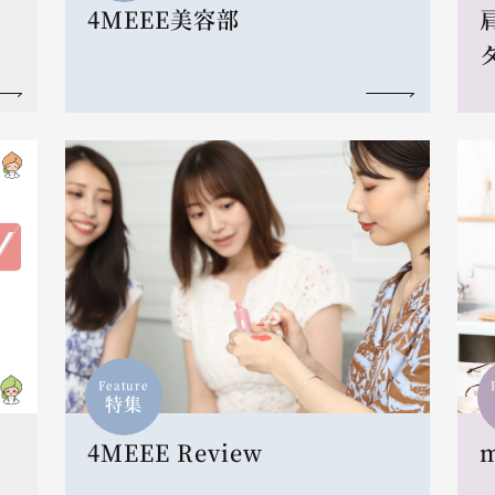
4MEEE美容部
Feature
特集
4MEEE Review