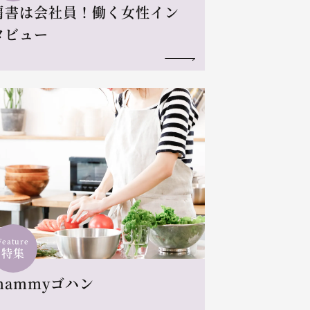
肩書は会社員！働く女性イン
タビュー
Feature
特集
mammyゴハン