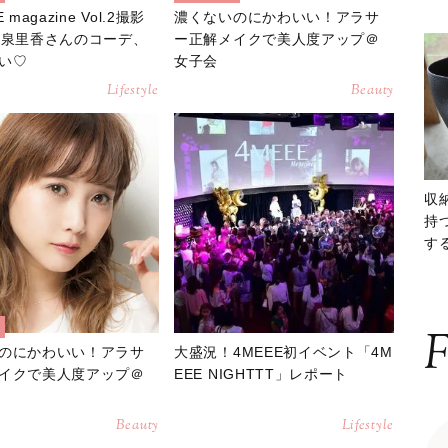
 magazine Vol.2撮影
濃くないのにかわいい！アラサ
】泉里香さんのコーデ、
ー正解メイクで美人度アップ＠
い♡
女子会
Lifestyle
Beauty
収
持
する
ー
F
のにかわいい！アラサ
大盛況！4MEEE初イベント「4M
イクで美人度アップ＠
EEE NIGHTTT」レポート
Beauty
Lifestyle