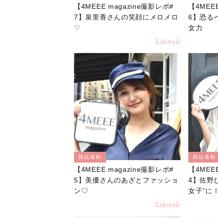
【4MEEE magazine撮影レポ#
【4MEE
7】泉里香さんの笑顔にメロメロ
6】恐る
♡
女力
Lifestyle
雑誌連動
雑誌連動
【4MEEE magazine撮影レポ#
【4MEE
5】美優さんのあざとファッショ
4】佐野
ン♡
女子”に
Lifestyle