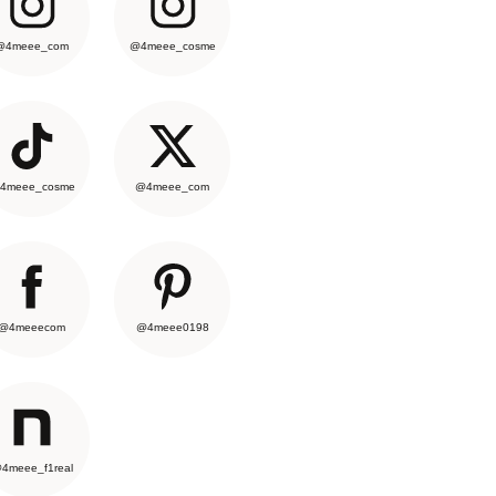
@4meee_com
@4meee_cosme
4meee_cosme
@4meee_com
@4meeecom
@4meee0198
4meee_f1real