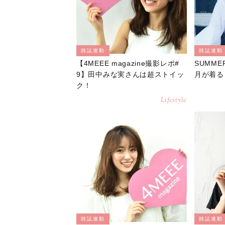
雑誌連動
雑誌連動
【4MEEE magazine撮影レポ#
SUMME
9】田中みな実さんは超ストイッ
月が着る
ク！
Lifestyle
雑誌連動
雑誌連動