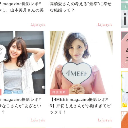
E magazine撮影レポ#
高橋愛さんの考える“最幸”に幸せ
べし、山本美月さんの美
な結婚って？
Lifestyle
Lifestyle
雑誌連動
E magazine撮影レポ#
【4MEEE magazine撮影レポ#
ひなこさんが“あざとい
3】押切もえさんが小顔すぎてビ
！？
ックリ！
Lifestyle
Lifestyle