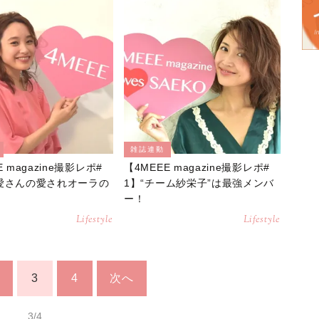
雑誌連動
E magazine撮影レポ#
【4MEEE magazine撮影レポ#
愛さんの愛されオーラの
1】“チーム紗栄子”は最強メンバ
ー！
Lifestyle
Lifestyle
3
4
次へ
3/4