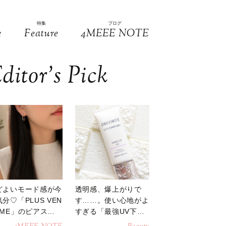
特集
ブログ
e
Feature
4MEEE NOTE
ditor’s Pick
どよいモード感が今
透明感、爆上がりで
分♡「PLUS VEN
す……。使い心地がよ
OME」のピアスが
すぎる「最強UV下
活躍
地」