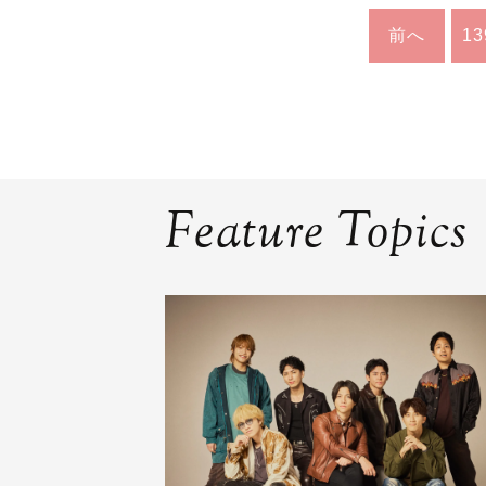
前へ
13
Feature Topics