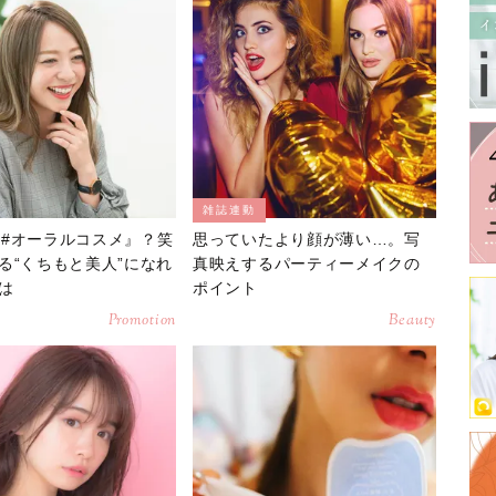
雑誌連動
s『#オーラルコスメ』？笑
思っていたより顔が薄い…。写
る“くちもと美人”になれ
真映えするパーティーメイクの
は
ポイント
Promotion
Beauty