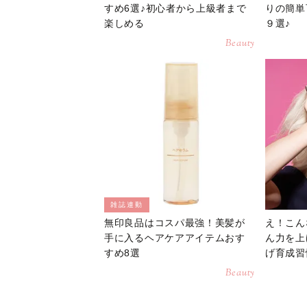
すめ6選♪初心者から上級者まで
りの簡単
楽しめる
９選♪
Beauty
雑誌連動
無印良品はコスパ最強！美髪が
え！こん
手に入るヘアケアアイテムおす
ん力を上
すめ8選
げ育成習
Beauty