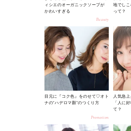
ィシエのオーガニックソープが
地でしこ
かわいすぎる
って？
Beauty
目元に『コク色』をのせて♡オト
人気急上
ナの“ハデロマ顏”のつくり方
「人に好
て？
Promotion