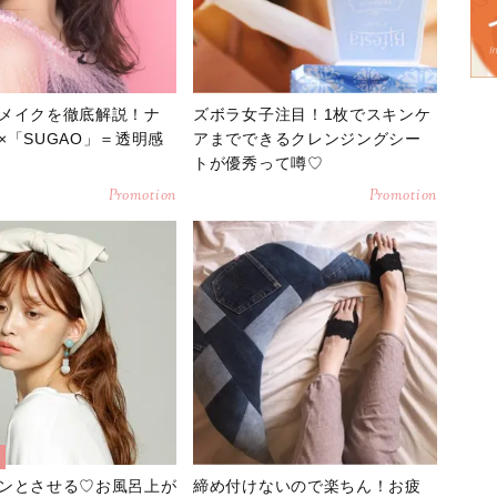
メイクを徹底解説！ナ
ズボラ女子注目！1枚でスキンケ
×「SUGAO」＝透明感
アまでできるクレンジングシー
トが優秀って噂♡
Promotion
Promotion
ンとさせる♡お風呂上が
締め付けないので楽ちん！お疲