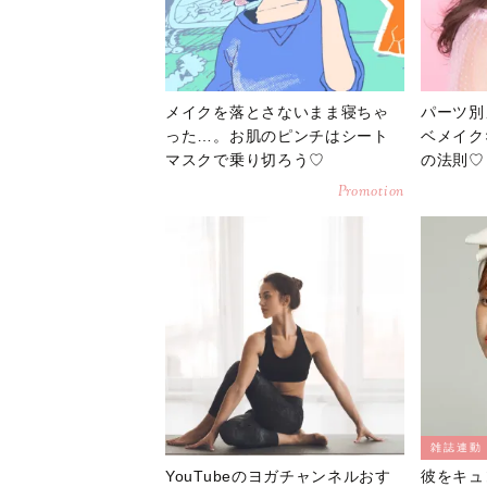
メイクを落とさないまま寝ちゃ
パーツ別
った…。お肌のピンチはシート
ベメイク
マスクで乗り切ろう♡
の法則♡
Promotion
雑誌連動
YouTubeのヨガチャンネルおす
彼をキュ