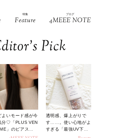
特集
ブログ
e
Feature
4MEEE NOTE
ditor’s Pick
どよいモード感が今
透明感、爆上がりで
分♡「PLUS VEN
す……。使い心地がよ
OME」のピアスが
すぎる「最強UV下
活躍
地」