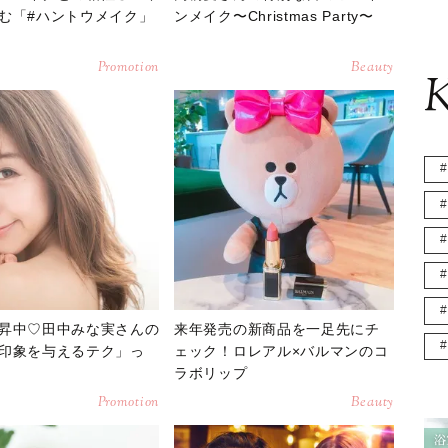
む「#ハントウメイク」
ンメイク〜Christmas Party〜
Promotion
Beauty
K
昇中♡田中みな実さんの
来年発売の新商品を一足先にチ
印象を与えるテク」っ
ェック！ロレアル×バルマンのコ
ラボリップ
Promotion
Beauty