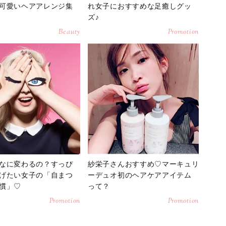
可愛いヘアアレンジ集
れ女子におすすめな足癒しグッ
ズ♪
Beauty
Promotion
なに変わるの？すっぴ
紗栄子さんおすすめ♡マーキュリ
げたい女子の「自まつ
ーデュオ初のヘアケアアイテム
慣」♡
って？
Promotion
Promotion