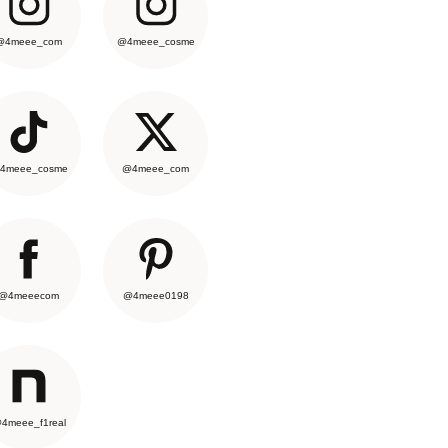
@4meee_com
@4meee_cosme
4meee_cosme
@4meee_com
@4meeecom
@4meee0198
4meee_f1real