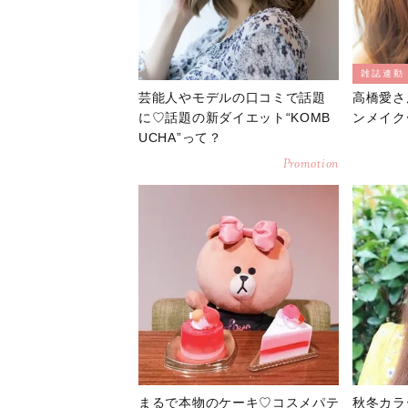
雑誌連動
芸能人やモデルの口コミで話題
高橋愛さ
に♡話題の新ダイエット“KOMB
ンメイク〜C
UCHA”って？
Promotion
まるで本物のケーキ♡コスメパテ
秋冬カラ