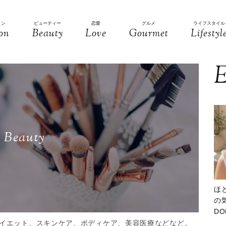
ョン
ビューティー
恋愛
グルメ
ライフスタイル
on
Beauty
Love
Gourmet
Lifestyl
E
Beauty
ほ
の気
D
大
イエット、スキンケア、ボディケア、美容医療などなど。