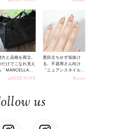
4MEEE NOTE
Beauty
納力と品格を両立。
悪目立ちせず垢抜け
つだけでこなれ見え
る。不器用さん向け
「MARCELLAト
「ニュアンスネイル」
トバッグ」
のやり方
4MEEE NOTE
Beauty
ollow us