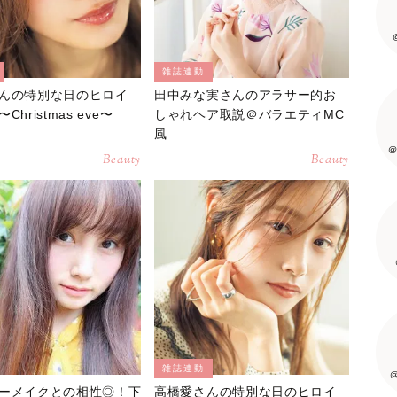
雑誌連動
んの特別な日のヒロイ
田中みな実さんのアラサー的お
hristmas eve〜
しゃれヘア取説＠バラエティMC
風
@
Beauty
Beauty
雑誌連動
@
ーメイクとの相性◎！下
高橋愛さんの特別な日のヒロイ