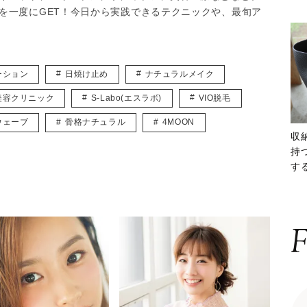
を一度にGET！今日から実践できるテクニックや、最旬ア
ーション
日焼け止め
ナチュラルメイク
美容クリニック
S-Labo(エスラボ)
VIO脱毛
ウェーブ
骨格ナチュラル
4MOON
収
持
する
ー
F