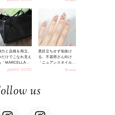
4MEEE NOTE
Beauty
納力と品格を両立。
悪目立ちせず垢抜け
つだけでこなれ見え
る。不器用さん向け
「MARCELLAト
「ニュアンスネイル」
トバッグ」
のやり方
4MEEE NOTE
Beauty
ollow us