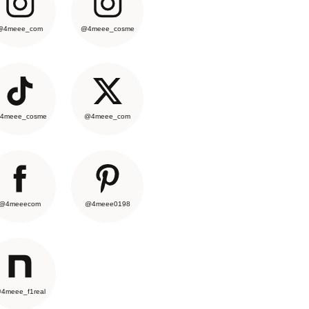
@4meee_com
@4meee_cosme
4meee_cosme
@4meee_com
@4meeecom
@4meee0198
4meee_f1real