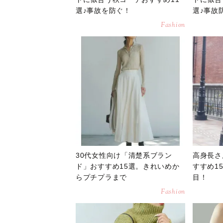
選♪事故を防ぐ！
選♪事故
Fashion
30代女性向け「清楚系ブラン
高身長さ
ド」おすすめ15選。きれいめか
すすめ1
らプチプラまで
目！
Fashion