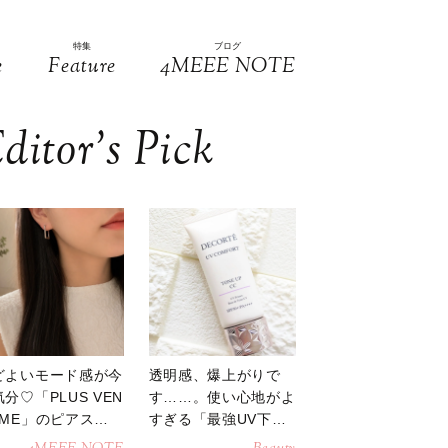
特集
ブログ
e
Feature
4MEEE NOTE
ditor’s Pick
どよいモード感が今
透明感、爆上がりで
分♡「PLUS VEN
す……。使い心地がよ
OME」のピアスが
すぎる「最強UV下
活躍
地」