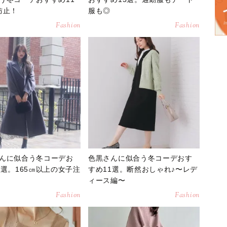
防止！
服も◎
Fashion
Fashion
んに似合う冬コーデお
色黒さんに似合う冬コーデおす
5選。165㎝以上の女子注
すめ11選。断然おしゃれ♪〜レデ
ィース編〜
Fashion
Fashion