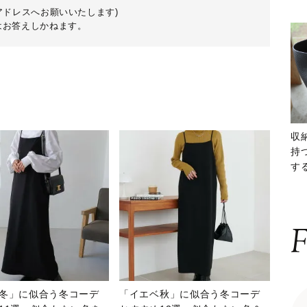
アドレスへお願いいたします)
はお答えしかねます。
収
持
する
ー
F
冬」に似合う冬コーデ
「イエベ秋」に似合う冬コーデ