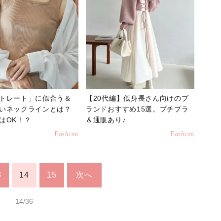
トレート」に似合う＆
【20代編】低身長さん向けのブ
いネックラインとは？
ランドおすすめ15選。プチプラ
はOK！？
＆通販あり♪
Fashion
Fashion
3
14
15
次へ
14/36