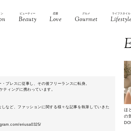
ョン
ビューティー
恋愛
グルメ
ライフスタイル
on
Beauty
Love
Gourmet
Lifestyl
E
ー・プレスに従事し、その後フリーランスに転身。
ーケティングに携わっています。
なしなど、ファッションに関する様々な記事を執筆していきた
ほ
の気
D
tagram.com/eriusa0325/
大