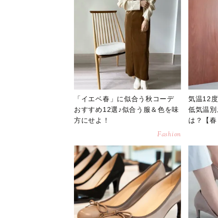
「イエベ春」に似合う秋コーデ
気温12
おすすめ12選♪似合う服＆色を味
低気温別
方にせよ！
は？【春
Fashion