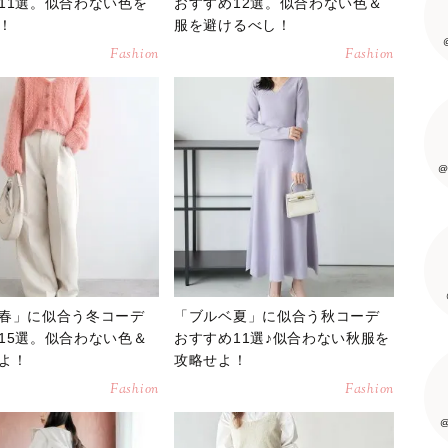
11選。似合わない色を
おすすめ12選。似合わない色＆
！
服を避けるべし！
Fashion
Fashion
@
春」に似合う冬コーデ
「ブルベ夏」に似合う秋コーデ
15選。似合わない色＆
おすすめ11選♪似合わない秋服を
よ！
攻略せよ！
Fashion
Fashion
@