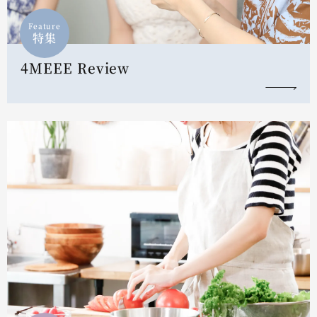
Feature
特集
4MEEE Review