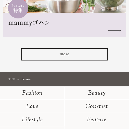
Feature
特集
mammyゴハン
more
TOP
Beauty
Fashion
Beauty
Love
Gourmet
Lifestyle
Feature