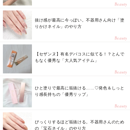
Beauty
抜け感が最高に今っぽい。不器用さん向け「塗
りかけネイル」のやり方
Beauty
【セザンヌ】有名デパコスに似てる！？とんで
もなく優秀な「大人気アイテム」
Beauty
ひと塗りで最高に垢抜ける……♡発色＆しっと
り感長持ちの「優秀リップ」
Beauty
びっくりするほど垢抜ける。不器用さんのため
の「宝石ネイル」のやり方