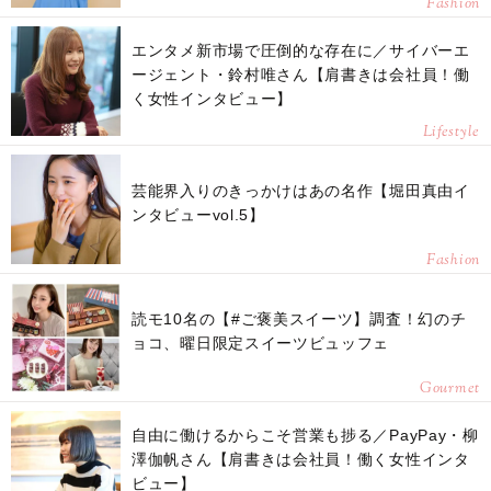
Fashion
エンタメ新市場で圧倒的な存在に／サイバーエ
ージェント・鈴村唯さん【肩書きは会社員！働
く女性インタビュー】
Lifestyle
芸能界入りのきっかけはあの名作【堀田真由イ
ンタビューvol.5】
Fashion
読モ10名の【#ご褒美スイーツ】調査！幻のチ
ョコ、曜日限定スイーツビュッフェ
Gourmet
自由に働けるからこそ営業も捗る／PayPay・柳
澤伽帆さん【肩書きは会社員！働く女性インタ
ビュー】