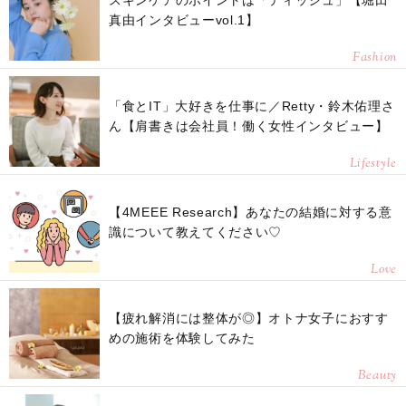
スキンケアのポイントは「ティッシュ」【堀田
真由インタビューvol.1】
Fashion
「食とIT」大好きを仕事に／Retty・鈴木佑理さ
ん【肩書きは会社員！働く女性インタビュー】
Lifestyle
【4MEEE Research】あなたの結婚に対する意
識について教えてください♡
Love
【疲れ解消には整体が◎】オトナ女子におすす
めの施術を体験してみた
Beauty