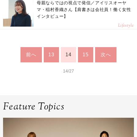
母親ならではの視点で発信／アイリスオーヤ
マ・稲村香織さん【肩書きは会社員！働く女性
インタビュー】
Lifestyle
前へ
13
14
15
次へ
14/27
Feature Topics