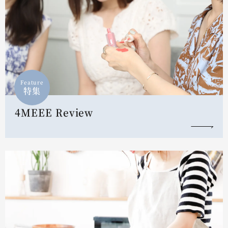
Feature
特集
4MEEE Review