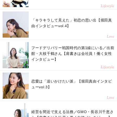
Lifestyle
「キラキラして見えた」初恋の思い出【堀田真
由インタビューvol.4】
Love
フードデリバリー戦国時代の第1線にいる／出前
館・大枝千鶴さん【肩書きは会社員！働く女性
インタビュー】
Lifestyle
恋愛は「追いかけたい派」【堀田真由インタビ
ューvol.3】
Love
経営を間近で支える法務／GMO・長谷川千恵さ