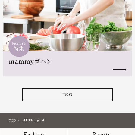
Feature
特集
mammyゴハン
more
TOP
4MEEE original