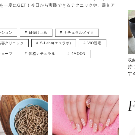
を一度にGET！今日から実践できるテクニックや、最旬ア
ーション
日焼け止め
ナチュラルメイク
美容クリニック
S-Labo(エスラボ)
VIO脱毛
ウェーブ
骨格ナチュラル
4MOON
収
持
する
ー
F