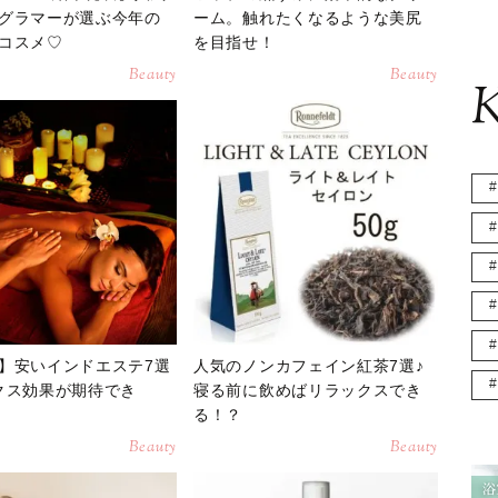
グラマーが選ぶ今年の
ーム。触れたくなるような美尻
コスメ♡
を目指せ！
Beauty
Beauty
K
】安いインドエステ7選
人気のノンカフェイン紅茶7選♪
クス効果が期待でき
寝る前に飲めばリラックスでき
る！？
Beauty
Beauty