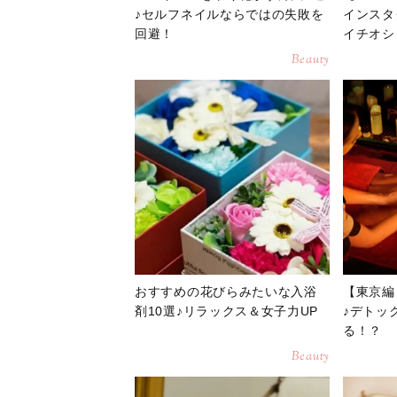
♪セルフネイルならではの失敗を
インスタ
回避！
イチオシ
Beauty
おすすめの花びらみたいな入浴
【東京編
剤10選♪リラックス＆女子力UP
♪デトッ
る！？
Beauty