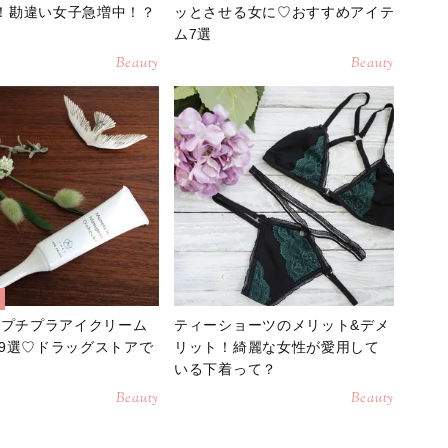
ck！勘違い女子急増中！？
ッとさせる女に♡おすすめアイテ
ム7選
Beauty
Beauty
けプチプラアイクリーム
ティーショーツのメリット&デメ
9選♡ドラッグストアで
リット！綺麗な女性が愛用して
いる下着って？
Beauty
Beauty