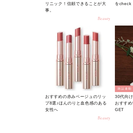
リニック！信頼できることが大
をche
事。
Beauty
雑誌連動
おすすめの赤みベージュのリッ
30代向
プ8選♪ほんのりと血色感のある
おすすめ
女性へ
GET
Beauty