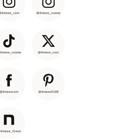
@4meee_com
@4meee_cosme
4meee_cosme
@4meee_com
@4meeecom
@4meee0198
4meee_f1real