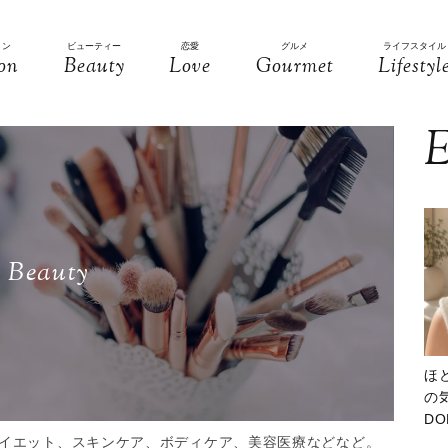
ョン
ビューティー
恋愛
グルメ
ライフスタイル
on
Beauty
Love
Gourmet
Lifestyl
E
Beauty
ほ
の気
D
大
イエット、スキンケア、ボディケア、美容医療などなど。