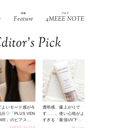
特集
ブログ
e
Feature
4MEEE NOTE
ditor’s Pick
どよいモード感が今
透明感、爆上がりで
分♡「PLUS VEN
す……。使い心地がよ
OME」のピアスが
すぎる「最強UV下
活躍
地」