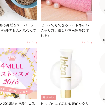
ある身近なスーパーフ
セルフでもできるドットネイル
選♪海外でも大人気なんで
のやり方。難しい柄も簡単に作
れる♪
@
Beauty
Beauty
雑誌連動
@
ス2018結果発表】人気
ヒップの黒ずみに効果的なクリ