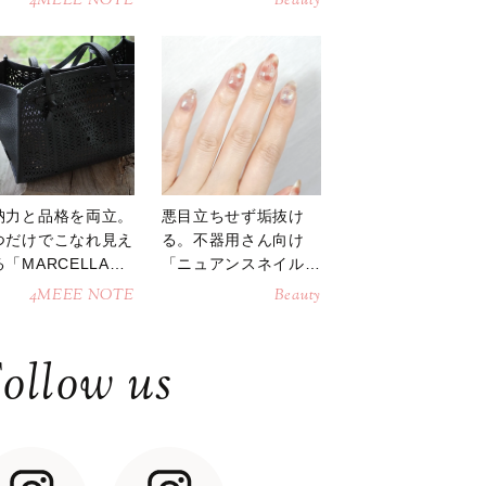
4MEEE NOTE
Beauty
納力と品格を両立。
悪目立ちせず垢抜け
つだけでこなれ見え
る。不器用さん向け
「MARCELLAト
「ニュアンスネイル」
トバッグ」
のやり方
4MEEE NOTE
Beauty
ollow us