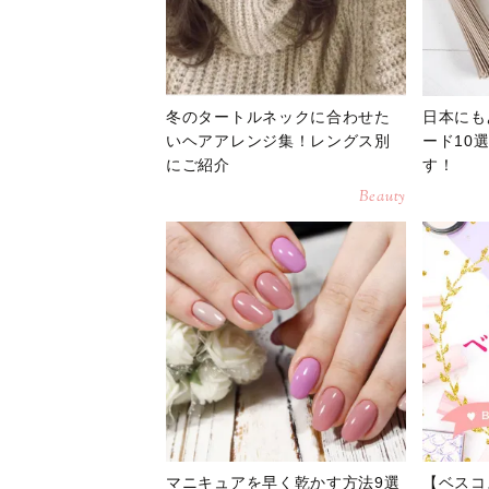
冬のタートルネックに合わせた
日本にも
いヘアアレンジ集！レングス別
ード10
にご紹介
す！
Beauty
マニキュアを早く乾かす方法9選
【ベスコ