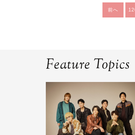
前へ
12
Feature Topics