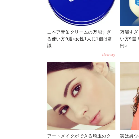
ニベア青缶クリームの万能すぎ
万能すぎ
る使い方9選♪女性1人に1個は常
い方9選
識！
剖♪
Beauty
アートメイクができる埼玉のク
実は男ウ