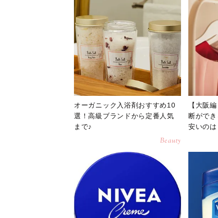
オーガニック入浴剤おすすめ10
【大阪編
選！高級ブランドから定番人気
断ができ
まで♪
安いのは
Beauty