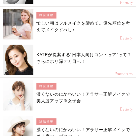
Beauty
雑誌連動
忙しい朝はフルメイクを諦めて。優先順位を考
えてメイクすべし♪
Beauty
KATEが提案する“日本人向けコントゥア”って？
さらにホリ深デカ目へ！
Promotion
雑誌連動
濃くないのにかわいい！アラサー正解メイクで
美人度アップ＠女子会
Beauty
雑誌連動
濃くないのにかわいい！アラサー正解メイクで