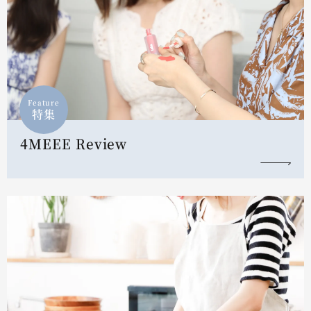
Feature
特集
4MEEE Review