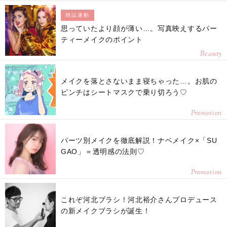
雑誌連動
思っていたより顔が薄い…。写真映えするパー
ティーメイクのポイント
Beauty
メイクを落とさないまま寝ちゃった…。お肌の
ピンチはシートマスクで乗り切ろう♡
Promotion
パーツ別メイクを徹底解説！ナベメイク×「SU
GAO」＝透明感の法則♡
Promotion
これぞ河北ブラシ！河北裕介さんプロデュース
の新メイクブラシが誕生！