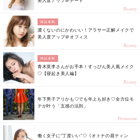
美人度アップ＠デート
Beauty
雑誌連動
濃くないのにかわいい！アラサー正解メイクで
美人度アップ＠オフィス
Beauty
雑誌連動
青木英李さんがお手本！すっぴん美人風メイク
♡【寝起き美人編】
Beauty
年下男子アリかも♡でも年上も好き♡全方位モ
テが叶う「五感の法則」
Promotion
働く女子に“丁度いい”♡《オトナの眉ティン