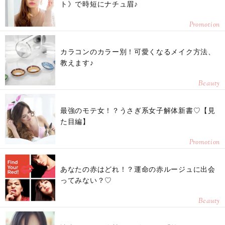
ト》で時短にナチュ眉♪
Promotion
カラコンのカラー別！可愛くなるメイク方法、
教えます♪
Beauty
最強のモテ女！？うさぎ系女子解体新書♡【見
た目編】
Promotion
あなたの赤はどれ！？運命の赤ルージュに出会
ってみない？♡
Beauty